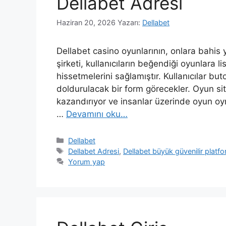
Dellabet Adresi
Haziran 20, 2026
Yazarı:
Dellabet
Dellabet casino oyunlarının, onlara bahis y
şirketi, kullanıcıların beğendiği oyunlara
hissetmelerini sağlamıştır. Kullanıcılar bu
doldurulacak bir form görecekler. Oyun si
kazandırıyor ve insanlar üzerinde oyun oyn
…
Devamını oku…
Kategoriler
Dellabet
Etiketler
Dellabet Adresi
,
Dellabet büyük güvenilir platf
Yorum yap