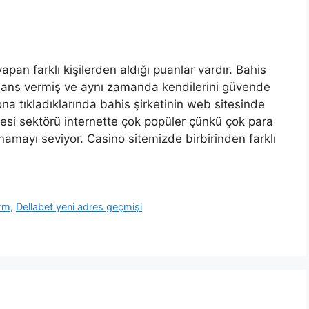
apan farklı kişilerden aldığı puanlar vardır. Bahis
 lisans vermiş ve aynı zamanda kendilerini güvende
tona tıkladıklarında bahis şirketinin web sitesinde
tesi sektörü internette çok popüler çünkü çok para
amayı seviyor. Casino sitemizde birbirinden farklı
orm
,
Dellabet yeni adres geçmişi