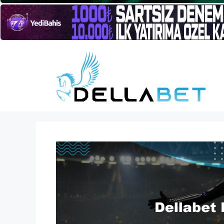
İçeriğe
atla