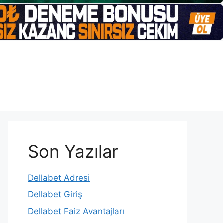
Son Yazılar
Dellabet Adresi
Dellabet Giriş
Dellabet Faiz Avantajları