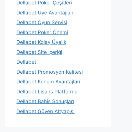
Dellabet Poker Çeşitleri
Dellabet Üye Avantajları
Dellabet Oyun Servisi
Dellabet Poker Önemi
Dellabet Kolay Üyelik
Dellabet Site İçeriği
Dellabet
Dellabet Promosyon Kalitesi
Dellabet Konum Avantajları
Dellabet Lisans Platformu
Dellabet Bahis Sonuçları
Dellabet Güven Altyapısı