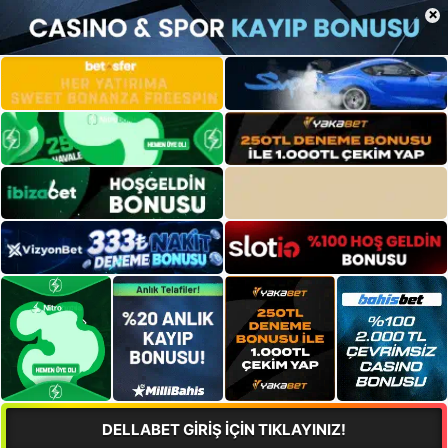
×
DELLABET GİRİŞ İÇİN TIKLAYINIZ!