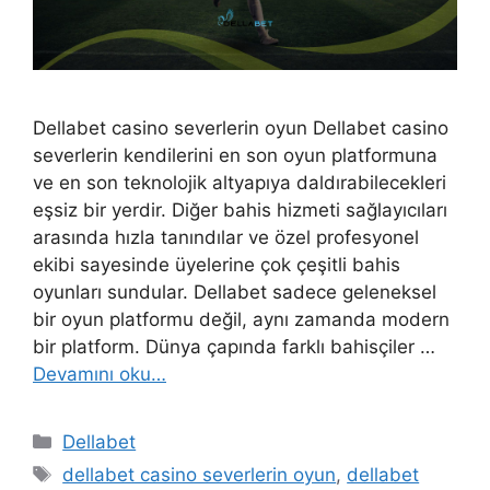
Dellabet casino severlerin oyun Dellabet casino
severlerin kendilerini en son oyun platformuna
ve en son teknolojik altyapıya daldırabilecekleri
eşsiz bir yerdir. Diğer bahis hizmeti sağlayıcıları
arasında hızla tanındılar ve özel profesyonel
ekibi sayesinde üyelerine çok çeşitli bahis
oyunları sundular. Dellabet sadece geleneksel
bir oyun platformu değil, aynı zamanda modern
bir platform. Dünya çapında farklı bahisçiler …
Devamını oku…
Kategoriler
Dellabet
Etiketler
dellabet casino severlerin oyun
,
dellabet