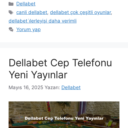
Kategoriler
Dellabet
Etiketler
canli dellabet
,
dellabet çok çeşitli oyunlar
,
dellabet i̇lerleyişi daha verimli
Yorum yap
Dellabet Cep Telefonu
Yeni Yayınlar
Mayıs 16, 2025
Yazarı:
Dellabet