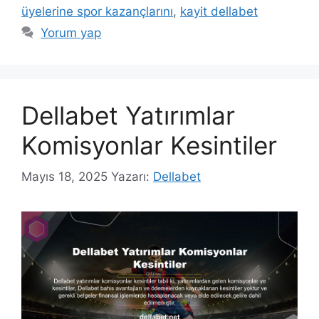
üyelerine spor kazançlarını
,
kayit dellabet
Yorum yap
Dellabet Yatırımlar
Komisyonlar Kesintiler
Mayıs 18, 2025
Yazarı:
Dellabet