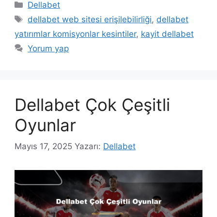
Kategoriler
Dellabet
Etiketler
dellabet web sitesi erişilebilirliği
,
dellabet
yatırımlar komisyonlar kesintiler
,
kayit dellabet
Yorum yap
Dellabet Çok Çeşitli
Oyunlar
Mayıs 17, 2025
Yazarı:
Dellabet