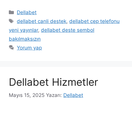
Kategoriler
Dellabet
Etiketler
dellabet canli destek
,
dellabet cep telefonu
yeni yayınlar
,
dellabet deste sembol
bakılmaksızın
Yorum yap
Dellabet Hizmetler
Mayıs 15, 2025
Yazarı:
Dellabet