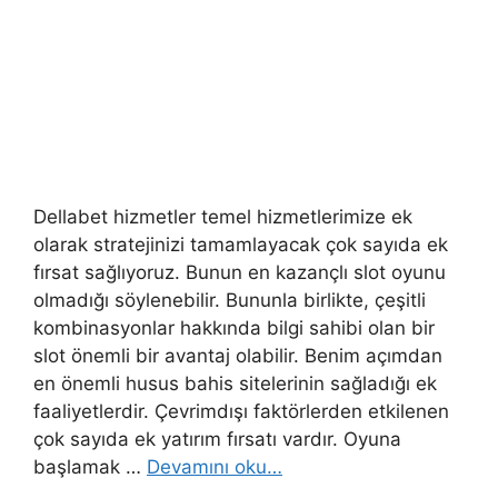
Dellabet hizmetler temel hizmetlerimize ek
olarak stratejinizi tamamlayacak çok sayıda ek
fırsat sağlıyoruz. Bunun en kazançlı slot oyunu
olmadığı söylenebilir. Bununla birlikte, çeşitli
kombinasyonlar hakkında bilgi sahibi olan bir
slot önemli bir avantaj olabilir. Benim açımdan
en önemli husus bahis sitelerinin sağladığı ek
faaliyetlerdir. Çevrimdışı faktörlerden etkilenen
çok sayıda ek yatırım fırsatı vardır. Oyuna
başlamak …
Devamını oku…