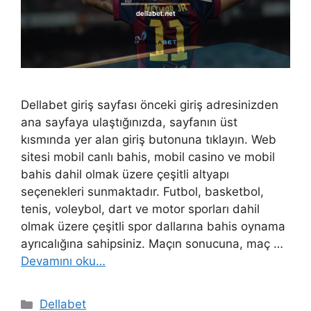
Dellabet giriş sayfası önceki giriş adresinizden
ana sayfaya ulaştığınızda, sayfanın üst
kısmında yer alan giriş butonuna tıklayın. Web
sitesi mobil canlı bahis, mobil casino ve mobil
bahis dahil olmak üzere çeşitli altyapı
seçenekleri sunmaktadır. Futbol, ​​basketbol, ​​
tenis, voleybol, dart ve motor sporları dahil
olmak üzere çeşitli spor dallarına bahis oynama
ayrıcalığına sahipsiniz. Maçın sonucuna, maç …
Devamını oku…
Kategoriler
Dellabet