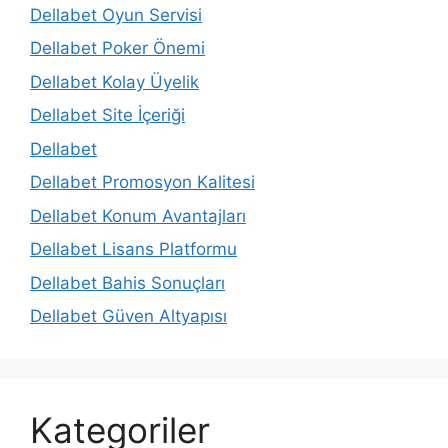
Dellabet Oyun Servisi
Dellabet Poker Önemi
Dellabet Kolay Üyelik
Dellabet Site İçeriği
Dellabet
Dellabet Promosyon Kalitesi
Dellabet Konum Avantajları
Dellabet Lisans Platformu
Dellabet Bahis Sonuçları
Dellabet Güven Altyapısı
Kategoriler