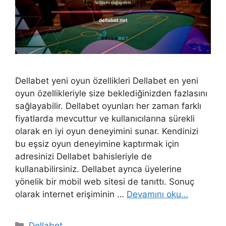
Dellabet yeni oyun özellikleri Dellabet en yeni
oyun özellikleriyle size beklediğinizden fazlasını
sağlayabilir. Dellabet oyunları her zaman farklı
fiyatlarda mevcuttur ve kullanıcılarına sürekli
olarak en iyi oyun deneyimini sunar. Kendinizi
bu eşsiz oyun deneyimine kaptırmak için
adresinizi Dellabet bahisleriyle de
kullanabilirsiniz. Dellabet ayrıca üyelerine
yönelik bir mobil web sitesi de tanıttı. Sonuç
olarak internet erişiminin …
Devamını oku…
Kategoriler
Dellabet