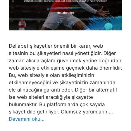
Dellabet şikayetler önemli bir karar, web
sitesinin bu şikayetleri nasıl yönettiğidir. Diğer
zaman alıcı araçlara güvenmek yerine doğrudan
web sitesiyle etkileşime geçmek daha önemlidir.
Bu, web sitesiyle olan etkileşiminizin
etkilenmeyeceğini ve şikayetinizin zamanında
ele alınacağını garanti eder. Diğer bir alternatif
ise web siteleri aracılığıyla şikayette
bulunmaktır. Bu platformlarda çok sayıda
şikâyet dile getiriliyor. Olumsuz yorumların …
Devamını oku…