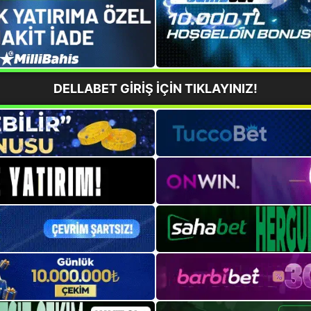
DELLABET GİRİŞ İÇİN TIKLAYINIZ!