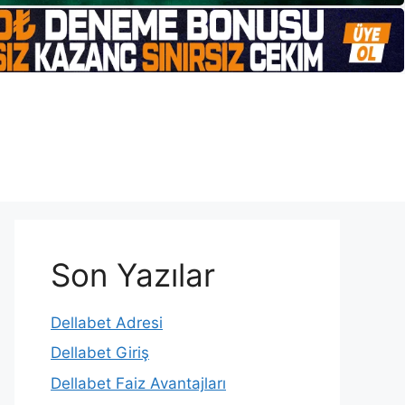
Son Yazılar
Dellabet Adresi
Dellabet Giriş
Dellabet Faiz Avantajları