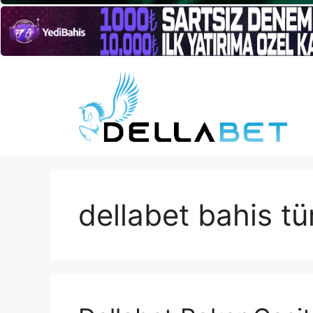
İçeriğe
atla
dellabet bahis tür