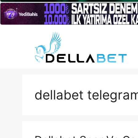
İçeriğe
atla
dellabet telegra