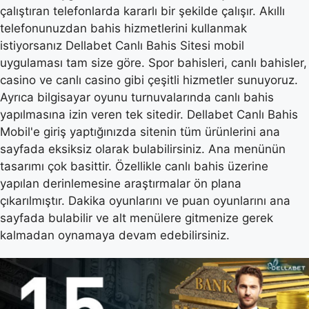
çalıştıran telefonlarda kararlı bir şekilde çalışır. Akıllı
telefonunuzdan bahis hizmetlerini kullanmak
istiyorsanız Dellabet Canlı Bahis Sitesi mobil
uygulaması tam size göre. Spor bahisleri, canlı bahisler,
casino ve canlı casino gibi çeşitli hizmetler sunuyoruz.
Ayrıca bilgisayar oyunu turnuvalarında canlı bahis
yapılmasına izin veren tek sitedir. Dellabet Canlı Bahis
Mobil'e giriş yaptığınızda sitenin tüm ürünlerini ana
sayfada eksiksiz olarak bulabilirsiniz. Ana menünün
tasarımı çok basittir. Özellikle canlı bahis üzerine
yapılan derinlemesine araştırmalar ön plana
çıkarılmıştır. Dakika oyunlarını ve puan oyunlarını ana
sayfada bulabilir ve alt menülere gitmenize gerek
kalmadan oynamaya devam edebilirsiniz.