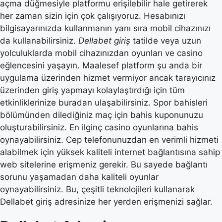
açma düğmesiyle platformu erişilebilir hale getirerek
her zaman sizin için çok çalışıyoruz. Hesabınızı
bilgisayarınızda kullanmanın yanı sıra mobil cihazınızı
da kullanabilirsiniz.
Dellabet giriş
tatilde veya uzun
yolculuklarda mobil cihazınızdan oyunları ve casino
eğlencesini yaşayın. Maalesef platform şu anda bir
uygulama üzerinden hizmet vermiyor ancak tarayıcınız
üzerinden giriş yapmayı kolaylaştırdığı için tüm
etkinliklerinize buradan ulaşabilirsiniz. Spor bahisleri
bölümünden dilediğiniz maç için bahis kuponunuzu
oluşturabilirsiniz. En ilginç casino oyunlarına bahis
oynayabilirsiniz. Cep telefonunuzdan en verimli hizmeti
alabilmek için yüksek kaliteli internet bağlantısına sahip
web sitelerine erişmeniz gerekir. Bu sayede bağlantı
sorunu yaşamadan daha kaliteli oyunlar
oynayabilirsiniz. Bu, çeşitli teknolojileri kullanarak
Dellabet giriş adresinize her yerden erişmenizi sağlar.