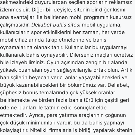
sekmesindeki duyurulardan seçilen sporların reklamsız
izlenmesidir. Diğer bir deyişle, sitenin bir diğer kısmı,
ana avantajları ile belirlenen mobil programın kusursuz
çalışmasıdır.
Dellabet bahis sitesi
mobil uygulama,
kullanıcıların spor etkinliklerini her zaman, her yerde
mobil cihazlarında takip etmelerine ve bahis
oynamalarına olanak tanır. Kullanıcılar bu uygulamayı
kullanarak bahis oynayabilir. Dilerseniz maçları ücretsiz
bile izleyebilirsiniz. Oyun açısından zengin bir alanda
yüksek puan alan oyun sağlayıcılarıyla ortak olun. Artık
bahisçilerin heyecan verici anlar yaşayabilecekleri ve
büyük kazanabilecekleri bir bölümümüz var. Dellabet,
şüphesiz bonus temalarında çok yüksek oranlar
belirlemekte ve birden fazla bahis türü için çeşitli geri
ödeme planları ile tatmin edici sonuçlar elde
etmektedir. Ayrıca, para yatırma araçlarının çoğunun
çok düşük minimumları vardır, bu da bahis yapmayı
kolaylaştırır. Nitelikli firmalarla iş birliği yapılarak sitenin