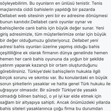
söyleyebilirim. Bu oyunların en ünlüsü tenistir. Tenis
maçlarında ciddi bahislerin yapıldığı bir pazarda
Dellabet web sitesinin yeni bir ev adresine dönüşmesi
bunun kanıtıdır.Dellabet canlı oyunlar oynar ve
bahisçilerde canlı bahis için büyük değer sunar. Yeni
giriş adresimizle, tüm müşterilerimize onlar için büyük
bir değer olduğumuzu gösteriyoruz
. Dellabet yeni
adresi
bahis oyunları üzerine yapmış olduğu bahis
çeşitliliğine ek olarak firmanın dünya genelinde hemen
hemen her canlı bahis oyununa da yoğun bir şekilde
yatırım yaparak kazançlı bir ortam oluşturduğunu
görebilirsiniz. Türkiye'deki bahisçilerin hukukla ilgili
birçok sorunu ve sıkıntısı var. Bu konulardaki en büyük
sorun şirketlerin yasaklar ve hatta genel Türk hukuku ile
uğraşıyor olmasıdır. Bir süredir Türkiye'de yasaklı
olmadığı bilinen bahisçi, o yıl iyi kar elde etmek için
sağlam bir altyapıya sahipti. Ancak önümüzdeki yıllarda
bahis siteleri yasaklanınca çoğu firma bu durumdan