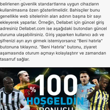
belirlenen güvenlik standartlarına uygun cihazların
kullanılmasına özen gösterilmelidir. Bahisçiler bunu
genellikle web sitelerinin alan adının başına bir sayı
ekleyerek yaparlar. Örneğin, Dellabet için güncel giriş
adresiniz Dellabet.com ise aşağıdaki butondan güncel
duruma ulaşabilirsiniz. Giriş yaparken kullanıcı adı ve
şifrenizi ayrı ayrı girmek istemiyorsanız "Beni hatırla"
butonuna tıklayınız. "Beni Hatırla" butonu, ziyaret
aşamasında oturum açmayı kolaylaştırır ve zamandan
tasarruf sağlar.