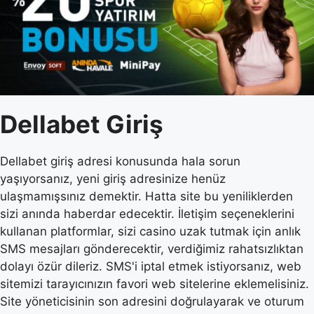
Dellabet Giriş
Dellabet giriş adresi konusunda hala sorun
yaşıyorsanız, yeni giriş adresinize henüz
ulaşmamışsınız demektir. Hatta site bu yeniliklerden
sizi anında haberdar edecektir. İletişim seçeneklerini
kullanan platformlar, sizi casino uzak tutmak için anlık
SMS mesajları gönderecektir, verdiğimiz rahatsızlıktan
dolayı özür dileriz. SMS'i iptal etmek istiyorsanız, web
sitemizi tarayıcınızın favori web sitelerine eklemelisiniz.
Site yöneticisinin son adresini doğrulayarak ve oturum