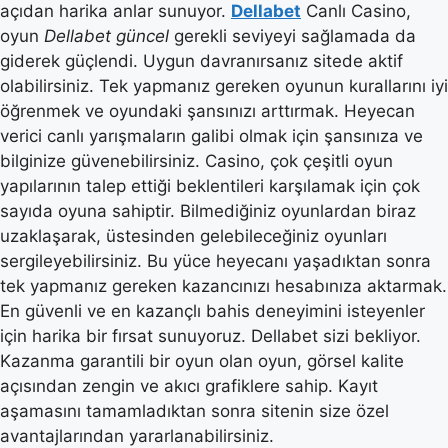
açıdan harika anlar sunuyor.
Dellabet
Canlı Casino,
oyun
Dellabet güncel
gerekli seviyeyi sağlamada da
giderek güçlendi. Uygun davranırsanız sitede aktif
olabilirsiniz. Tek yapmanız gereken oyunun kurallarını iyi
öğrenmek ve oyundaki şansınızı arttırmak. Heyecan
verici canlı yarışmaların galibi olmak için şansınıza ve
bilginize güvenebilirsiniz. Casino, çok çeşitli oyun
yapılarının talep ettiği beklentileri karşılamak için çok
sayıda oyuna sahiptir. Bilmediğiniz oyunlardan biraz
uzaklaşarak, üstesinden gelebileceğiniz oyunları
sergileyebilirsiniz. Bu yüce heyecanı yaşadıktan sonra
tek yapmanız gereken kazancınızı hesabınıza aktarmak.
En güvenli ve en kazançlı bahis deneyimini isteyenler
için harika bir fırsat sunuyoruz. Dellabet sizi bekliyor.
Kazanma garantili bir oyun olan oyun, görsel kalite
açısından zengin ve akıcı grafiklere sahip. Kayıt
aşamasını tamamladıktan sonra sitenin size özel
avantajlarından yararlanabilirsiniz.