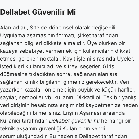
Dellabet Güvenilir Mi
Alan adları, Site'de dönemsel olarak değişebilir.
Uygulama aşamasının formatı, şirket tarafından
sağlanan bilgileri dikkate almalıdır. Üye olurken bir
kazaya sebebiyet vermemek için kullanıcıların dikkat
etmesi gereken noktalar. Kayıt işlemi sırasında Üyeler,
istedikleri kullanıcı adı ve şifreyi seçerler. Giriş
düğmesine tıkladıktan sonra, sağlanan alanlara
sağlanan kimlik bilgilerini girmeniz gerekecektir. Veri
yazarken kazaları önlemek için büyük ve küçük harfler,
sayılar, semboller vb. kullanın. Dikkatli ol. Tek bir yanlış
veri girişinin hesabınıza erişiminizi kaybetmenize neden
olabileceğini bilmelisiniz. Erişim Aşaması sırasında
Kullanıcı tarafından
Dellabet güvenilir mi
herhangi bir
teknik akşamın güvenliği Kullanıcının kendi
sorumluluğundadır. Bu nedenle Dellabet tarafından