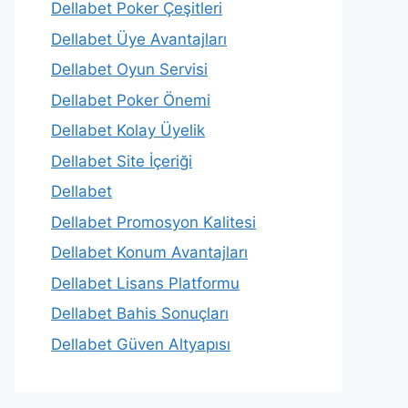
Dellabet Poker Çeşitleri
Dellabet Üye Avantajları
Dellabet Oyun Servisi
Dellabet Poker Önemi
Dellabet Kolay Üyelik
Dellabet Site İçeriği
Dellabet
Dellabet Promosyon Kalitesi
Dellabet Konum Avantajları
Dellabet Lisans Platformu
Dellabet Bahis Sonuçları
Dellabet Güven Altyapısı