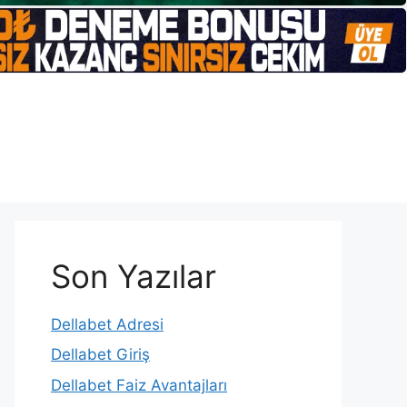
Son Yazılar
Dellabet Adresi
Dellabet Giriş
Dellabet Faiz Avantajları