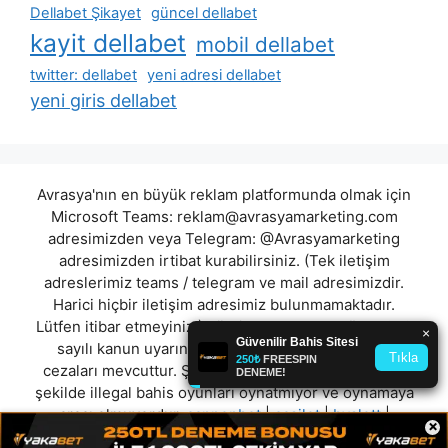
Dellabet Şikayet
güncel dellabet
kayit dellabet
mobil dellabet
twitter: dellabet
yeni adresi dellabet
yeni giris dellabet
Avrasya'nın en büyük reklam platformunda olmak için
Microsoft Teams:
reklam@avrasyamarketing.com
adresimizden veya Telegram: @Avrasyamarketing
adresimizden irtibat kurabilirsiniz. (Tek iletişim
adreslerimiz teams / telegram ve mail adresimizdir.
Harici hiçbir iletişim adresimiz bulunmamaktadır.
Lütfen itibar etmeyiniz.) Türkiye yasalarına göre 7258
sayılı kanun uyarınca yasa dışı bahis oynamanın
cezaları mevcuttur. Şu an bulunduğunuz site hiç bir
şekilde illegal bahis oyunları oynatmıyor ve oynamaya
aracı olmuyordur.
cannonbet
|
casilot
|
byslott
|
×
kargabet
|
rinabet
|
betlivo
|
dengebet
|
hitbet-bahis