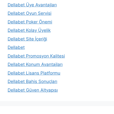
Dellabet Üye Avantajları
Dellabet Oyun Servisi
Dellabet Poker Önemi
Dellabet Kolay Üyelik
Dellabet Site İçeriği
Dellabet
Dellabet Promosyon Kalitesi
Dellabet Konum Avantajları
Dellabet Lisans Platformu
Dellabet Bahis Sonuçları
Dellabet Güven Altyapısı