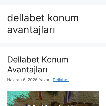
dellabet konum
avantajları
Dellabet Konum
Avantajları
Haziran 6, 2026
Yazarı:
Dellabet