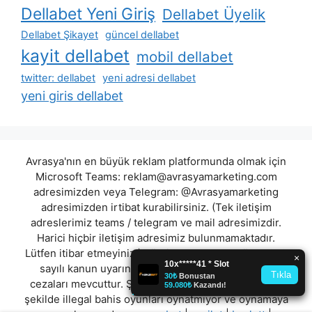
Dellabet Yeni Giriş
Dellabet Üyelik
Dellabet Şikayet
güncel dellabet
kayit dellabet
mobil dellabet
twitter: dellabet
yeni adresi dellabet
yeni giris dellabet
Avrasya'nın en büyük reklam platformunda olmak için
Microsoft Teams:
reklam@avrasyamarketing.com
adresimizden veya Telegram: @Avrasyamarketing
adresimizden irtibat kurabilirsiniz. (Tek iletişim
adreslerimiz teams / telegram ve mail adresimizdir.
Harici hiçbir iletişim adresimiz bulunmamaktadır.
Lütfen itibar etmeyiniz.) Türkiye yasalarına göre 7258
sayılı kanun uyarınca yasa dışı bahis oynamanın
cezaları mevcuttur. Şu an bulunduğunuz site hiç bir
şekilde illegal bahis oyunları oynatmıyor ve oynamaya