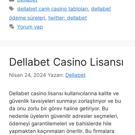
Etiketler
dellabet canlı casino tabloları
,
dellabet
ödeme süreleri
,
twitter: dellabet
Yorum yap
Dellabet Casino Lisansı
Nisan 24, 2024
Yazarı:
Dellabet
Dellabet casino lisansı kullanıcılarına kalite ve
güvenlik tavsiyeleri sunmayı zorlaştırıyor ve bu
da onu zorlu bir görev haline getiriyor. Bu
nedenle üyelerin güvenilir adresler seçmeleri,
ödemeyi garantilemeleri ve bahislerde hile
yapmaktan kaçınmaları önerilir. Bu firmalara