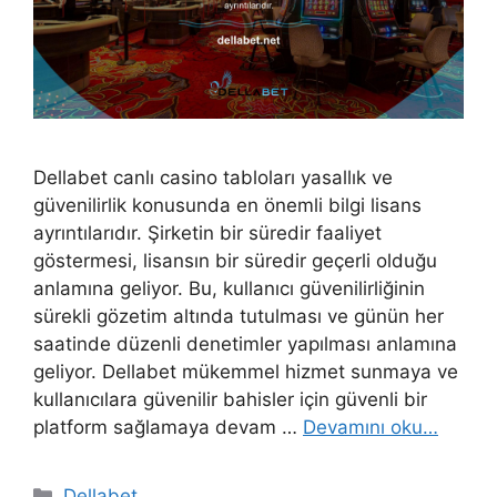
Dellabet canlı casino tabloları yasallık ve
güvenilirlik konusunda en önemli bilgi lisans
ayrıntılarıdır. Şirketin bir süredir faaliyet
göstermesi, lisansın bir süredir geçerli olduğu
anlamına geliyor. Bu, kullanıcı güvenilirliğinin
sürekli gözetim altında tutulması ve günün her
saatinde düzenli denetimler yapılması anlamına
geliyor. Dellabet mükemmel hizmet sunmaya ve
kullanıcılara güvenilir bahisler için güvenli bir
platform sağlamaya devam …
Devamını oku…
Kategoriler
Dellabet