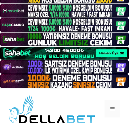
İçeriğe
atla
Menü