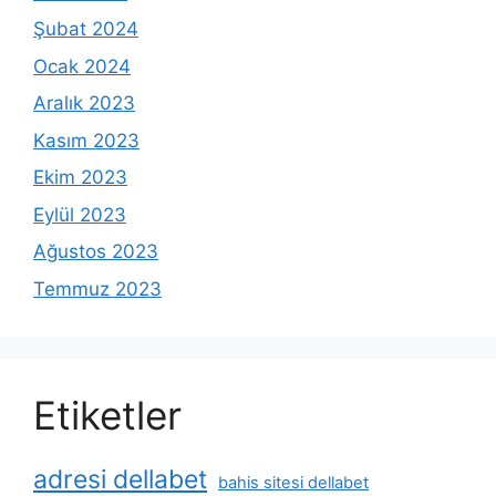
Şubat 2024
Ocak 2024
Aralık 2023
Kasım 2023
Ekim 2023
Eylül 2023
Ağustos 2023
Temmuz 2023
Etiketler
adresi dellabet
bahis sitesi dellabet