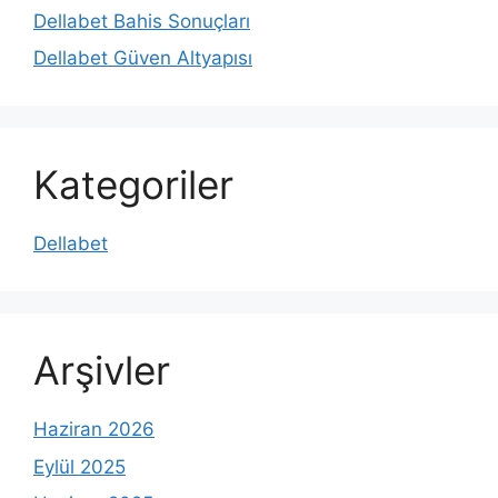
Dellabet Bahis Sonuçları
Dellabet Güven Altyapısı
Kategoriler
Dellabet
Arşivler
Haziran 2026
Eylül 2025