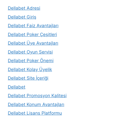
Dellabet Adresi
Dellabet Giriş
Dellabet Faiz Avantajları
Dellabet Poker Çeşitleri
Dellabet Üye Avantajları
Dellabet Oyun Servisi
Dellabet Poker Önemi
Dellabet Kolay Üyelik
Dellabet Site İçeriği
Dellabet
Dellabet Promosyon Kalitesi
Dellabet Konum Avantajları
Dellabet Lisans Platformu