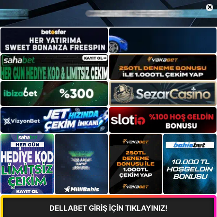
×
DELLABET GİRİŞ İÇİN TIKLAYINIZ!