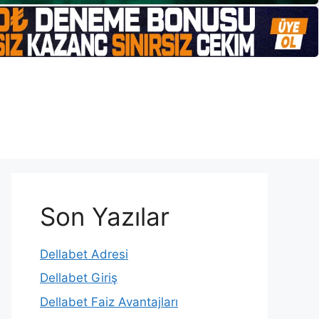
Son Yazılar
Dellabet Adresi
Dellabet Giriş
Dellabet Faiz Avantajları