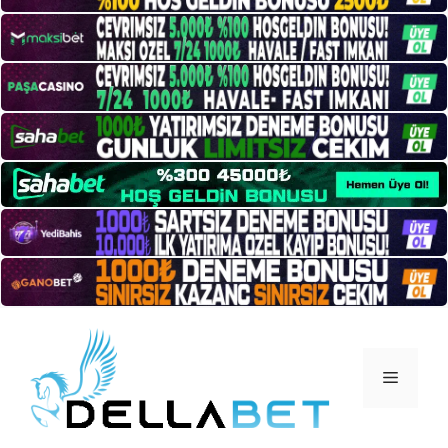
İçeriğe
atla
Menü