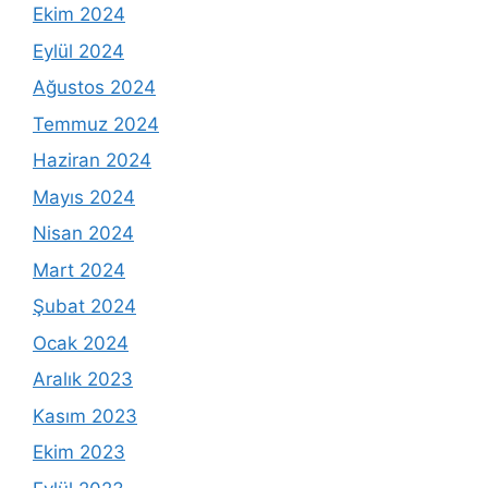
Ekim 2024
Eylül 2024
Ağustos 2024
Temmuz 2024
Haziran 2024
Mayıs 2024
Nisan 2024
Mart 2024
Şubat 2024
Ocak 2024
Aralık 2023
Kasım 2023
Ekim 2023