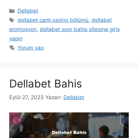
Kategoriler
Dellabet
Etiketler
dellabet canlı casino bölümü
,
dellabet
promosyon
,
dellabet spor bahis sitesine giriş
yapın
Yorum yap
Dellabet Bahis
Eylül 27, 2023
Yazarı:
Dellabet