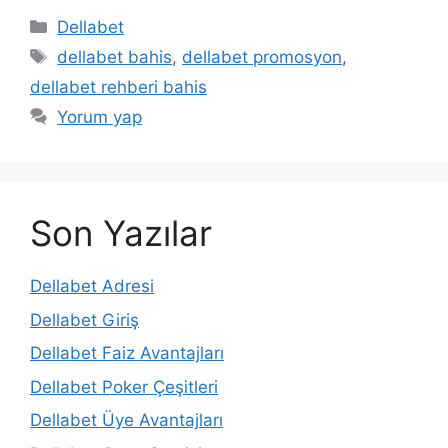
Kategoriler
Dellabet
Etiketler
dellabet bahis
,
dellabet promosyon
,
dellabet rehberi bahis
Yorum yap
Son Yazılar
Dellabet Adresi
Dellabet Giriş
Dellabet Faiz Avantajları
Dellabet Poker Çeşitleri
Dellabet Üye Avantajları