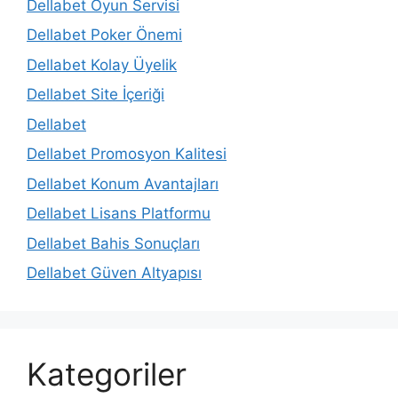
Dellabet Oyun Servisi
Dellabet Poker Önemi
Dellabet Kolay Üyelik
Dellabet Site İçeriği
Dellabet
Dellabet Promosyon Kalitesi
Dellabet Konum Avantajları
Dellabet Lisans Platformu
Dellabet Bahis Sonuçları
Dellabet Güven Altyapısı
Kategoriler