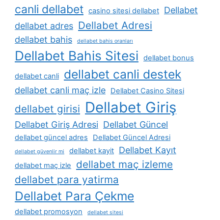
canli dellabet
Dellabet
casino sitesi dellabet
Dellabet Adresi
dellabet adres
dellabet bahis
dellabet bahis oranları
Dellabet Bahis Sitesi
dellabet bonus
dellabet canli destek
dellabet canli
dellabet canli maç izle
Dellabet Casino Sitesi
Dellabet Giriş
dellabet girisi
Dellabet Giriş Adresi
Dellabet Güncel
dellabet güncel adres
Dellabet Güncel Adresi
Dellabet Kayıt
dellabet kayit
dellabet güvenlir mi
dellabet maç izleme
dellabet maç izle
dellabet para yatirma
Dellabet Para Çekme
dellabet promosyon
dellabet sitesi