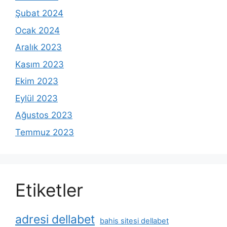
Şubat 2024
Ocak 2024
Aralık 2023
Kasım 2023
Ekim 2023
Eylül 2023
Ağustos 2023
Temmuz 2023
Etiketler
adresi dellabet
bahis sitesi dellabet