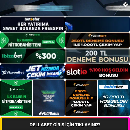
×
DELLABET GİRİŞ İÇİN TIKLAYINIZ!