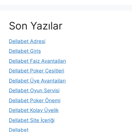
Son Yazılar
Dellabet Adresi
Dellabet Giriş
Dellabet Faiz Avantajları
Dellabet Poker Çeşitleri
Dellabet Üye Avantajları
Dellabet Oyun Servisi
Dellabet Poker Önemi
Dellabet Kolay Üyelik
Dellabet Site İçeriği
Dellabet