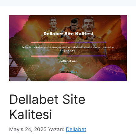
Dellabet Site
Kalitesi
Mayıs 24, 2025
Yazarı:
Dellabet