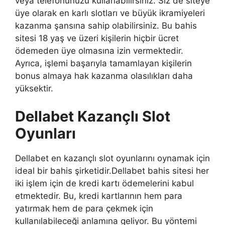
veya telefonunuzu kullanabilirsiniz. Siz de siteye
üye olarak en karlı slotları ve büyük ikramiyeleri
kazanma şansına sahip olabilirsiniz. Bu bahis
sitesi 18 yaş ve üzeri kişilerin hiçbir ücret
ödemeden üye olmasına izin vermektedir.
Ayrıca, işlemi başarıyla tamamlayan kişilerin
bonus almaya hak kazanma olasılıkları daha
yüksektir.
Dellabet Kazançlı Slot
Oyunları
Dellabet en kazançlı slot oyunlarını oynamak için
ideal bir bahis şirketidir.Dellabet bahis sitesi her
iki işlem için de kredi kartı ödemelerini kabul
etmektedir. Bu, kredi kartlarının hem para
yatırmak hem de para çekmek için
kullanılabileceği anlamına geliyor. Bu yöntemi