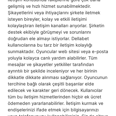
gelişmiş ve hızlı hizmet sunabilmektedir.
Şikayetlerini veya ihtiyaçlarını şirkete iletmek
isteyen bireyler, kolay ve etkili iletişimi
kolaylaştıran iletişim kanalları arıyorlar. Şirketin
destek ekibiyle görüşmeyi ve sorunlarını
doğrudan ele almayı istiyorlar. Dellabet
kullanıcılarına bu tarz bir iletişim kolaylığı
sunmaktadır. Oyuncular web sitesi veya e-posta
yoluyla kolayca canlı yardım alabilirler. Tüm
mesajlar ve şikayetler yetkililer tarafından
ayrıntılı bir şekilde inceleniyor ve her birinin
dikkatle dikkate alınması sağlanıyor. Oyuncunun
tercihine bağlı olarak çeşitli başarılar elde
edilecek ve karakter geri dönecek. Kullanıcılar
tüm bu iletişim hizmetlerinden hiçbir ek ücret
ödemeden yararlanabilirler. İletişim kurmak ve
endişelerinizi ifade etmek için bilgisayarınızı