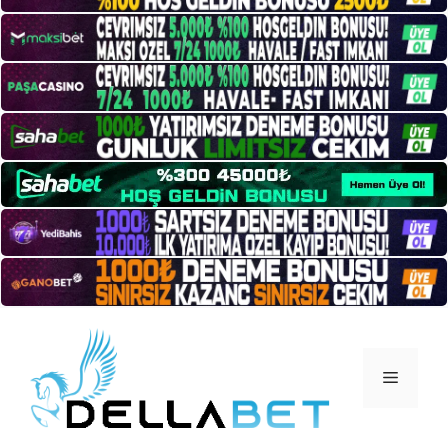
İçeriğe
atla
Menü