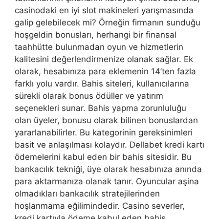
casinodaki en iyi slot makineleri yarışmasında
galip gelebilecek mi? Örneğin firmanın sunduğu
hoşgeldin bonusları, herhangi bir finansal
taahhütte bulunmadan oyun ve hizmetlerin
kalitesini değerlendirmenize olanak sağlar. Ek
olarak, hesabınıza para eklemenin 14’ten fazla
farklı yolu vardır. Bahis siteleri, kullanıcılarına
sürekli olarak bonus ödüller ve yatırım
seçenekleri sunar. Bahis yapma zorunluluğu
olan üyeler, bonusu olarak bilinen bonuslardan
yararlanabilirler. Bu kategorinin gereksinimleri
basit ve anlaşılması kolaydır. Dellabet kredi kartı
ödemelerini kabul eden bir bahis sitesidir. Bu
bankacılık tekniği, üye olarak hesabınıza anında
para aktarmanıza olanak tanır. Oyuncular aşina
olmadıkları bankacılık stratejilerinden
hoşlanmama eğilimindedir. Casino severler,
kredi kartıyla ödeme kabul eden bahis