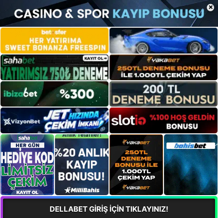
×
DELLABET GİRİŞ İÇİN TIKLAYINIZ!