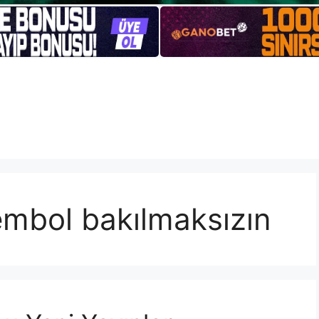
embol bakılmaksızın