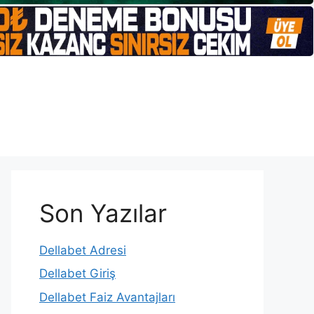
Son Yazılar
Dellabet Adresi
Dellabet Giriş
Dellabet Faiz Avantajları