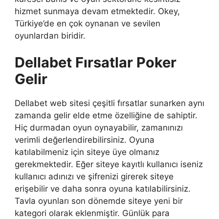
hizmet sunmaya devam etmektedir. Okey,
Türkiye’de en çok oynanan ve sevilen
oyunlardan biridir.
Dellabet Fırsatlar Poker
Gelir
Dellabet web sitesi çeşitli fırsatlar sunarken aynı
zamanda gelir elde etme özelliğine de sahiptir.
Hiç durmadan oyun oynayabilir, zamanınızı
verimli değerlendirebilirsiniz. Oyuna
katılabilmeniz için siteye üye olmanız
gerekmektedir. Eğer siteye kayıtlı kullanıcı iseniz
kullanıcı adınızı ve şifrenizi girerek siteye
erişebilir ve daha sonra oyuna katılabilirsiniz.
Tavla oyunları son dönemde siteye yeni bir
kategori olarak eklenmiştir. Günlük para