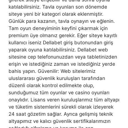
katılabilirsiniz. Tavla oyunları son dönemde
siteye yeni bir kategori olarak eklenmiştir.
Günlük para kazanın, tavla oynayın ve eğlenin.
Tam oyun deneyiminin keyfini çıkarmak için
premium üye olmanız gerekir. Eğer siteye kayıtlı
kullanıcı iseniz Dellabet giriş butonundan giriş
yaparak oyuna katılabilirsiniz. Dellabet web
sitesine cep telefonunuzdan veya tabletinizden
erişin ve istediğiniz zaman ve istediğiniz yerde
bahis yapın. Güvenilir: Web sitelerimiz
uluslararası güvenlik kuruluşları tarafından
düzenli olarak kontrol edilmekte olup,
sunduğumuz tüm oyunlar ve casino oyunları
onaylıdır. Lisans veren kuruluşlarımız tüm altyapı
ve tüketim sistemlerini sürekli olarak izleyerek
24 saat gözetim sağlar. Ayrıca gelişmiş teknik
altyapımız ve kalıcı güvenlik sertifikalarımızın