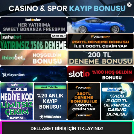
×
DELLABET GİRİŞ İÇİN TIKLAYINIZ!