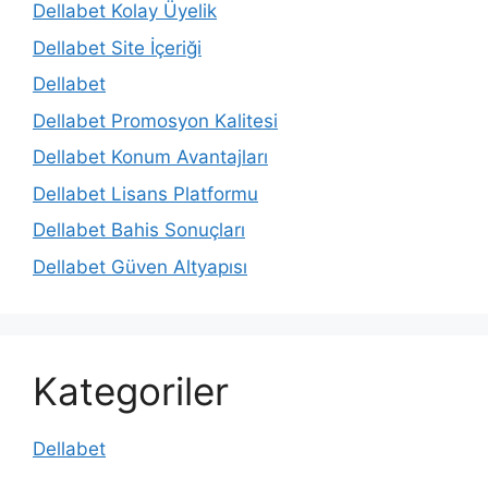
Dellabet Kolay Üyelik
Dellabet Site İçeriği
Dellabet
Dellabet Promosyon Kalitesi
Dellabet Konum Avantajları
Dellabet Lisans Platformu
Dellabet Bahis Sonuçları
Dellabet Güven Altyapısı
Kategoriler
Dellabet