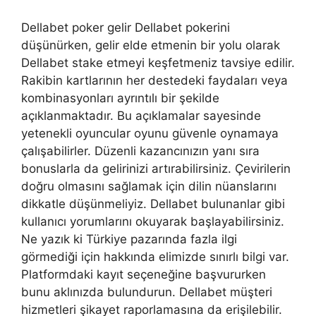
Dellabet poker gelir Dellabet pokerini
düşünürken, gelir elde etmenin bir yolu olarak
Dellabet stake etmeyi keşfetmeniz tavsiye edilir.
Rakibin kartlarının her destedeki faydaları veya
kombinasyonları ayrıntılı bir şekilde
açıklanmaktadır. Bu açıklamalar sayesinde
yetenekli oyuncular oyunu güvenle oynamaya
çalışabilirler. Düzenli kazancınızın yanı sıra
bonuslarla da gelirinizi artırabilirsiniz. Çevirilerin
doğru olmasını sağlamak için dilin nüanslarını
dikkatle düşünmeliyiz. Dellabet bulunanlar gibi
kullanıcı yorumlarını okuyarak başlayabilirsiniz.
Ne yazık ki Türkiye pazarında fazla ilgi
görmediği için hakkında elimizde sınırlı bilgi var.
Platformdaki kayıt seçeneğine başvururken
bunu aklınızda bulundurun. Dellabet müşteri
hizmetleri şikayet raporlamasına da erişilebilir.