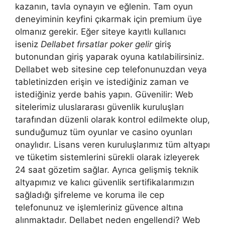
kazanın, tavla oynayın ve eğlenin. Tam oyun
deneyiminin keyfini çıkarmak için premium üye
olmanız gerekir. Eğer siteye kayıtlı kullanıcı
iseniz
Dellabet fırsatlar poker gelir
giriş
butonundan giriş yaparak oyuna katılabilirsiniz.
Dellabet web sitesine cep telefonunuzdan veya
tabletinizden erişin ve istediğiniz zaman ve
istediğiniz yerde bahis yapın. Güvenilir: Web
sitelerimiz uluslararası güvenlik kuruluşları
tarafından düzenli olarak kontrol edilmekte olup,
sunduğumuz tüm oyunlar ve casino oyunları
onaylıdır. Lisans veren kuruluşlarımız tüm altyapı
ve tüketim sistemlerini sürekli olarak izleyerek
24 saat gözetim sağlar. Ayrıca gelişmiş teknik
altyapımız ve kalıcı güvenlik sertifikalarımızın
sağladığı şifreleme ve koruma ile cep
telefonunuz ve işlemleriniz güvence altına
alınmaktadır. Dellabet neden engellendi? Web