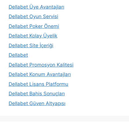
Dellabet Üye Avantajları
Dellabet Oyun Servisi
Dellabet Poker Önemi
Dellabet Kolay Üyelik
Dellabet Site İçeriği
Dellabet
Dellabet Promosyon Kalitesi
Dellabet Konum Avantajları
Dellabet Lisans Platformu
Dellabet Bahis Sonuçları
Dellabet Güven Altyapısı