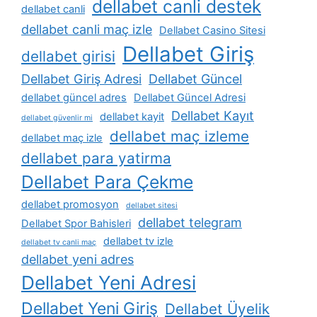
dellabet canli destek
dellabet canli
dellabet canli maç izle
Dellabet Casino Sitesi
Dellabet Giriş
dellabet girisi
Dellabet Giriş Adresi
Dellabet Güncel
dellabet güncel adres
Dellabet Güncel Adresi
Dellabet Kayıt
dellabet kayit
dellabet güvenlir mi
dellabet maç izleme
dellabet maç izle
dellabet para yatirma
Dellabet Para Çekme
dellabet promosyon
dellabet sitesi
dellabet telegram
Dellabet Spor Bahisleri
dellabet tv izle
dellabet tv canli maç
dellabet yeni adres
Dellabet Yeni Adresi
Dellabet Yeni Giriş
Dellabet Üyelik