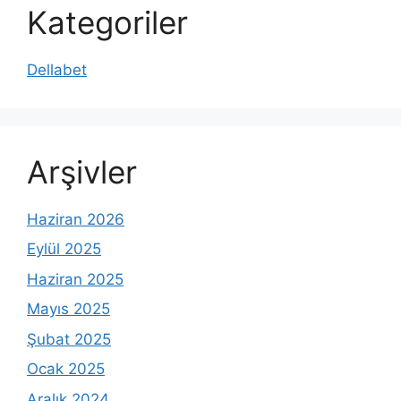
Kategoriler
Dellabet
Arşivler
Haziran 2026
Eylül 2025
Haziran 2025
Mayıs 2025
Şubat 2025
Ocak 2025
Aralık 2024