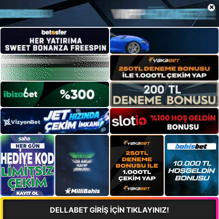
×
DELLABET GİRİŞ İÇİN TIKLAYINIZ!