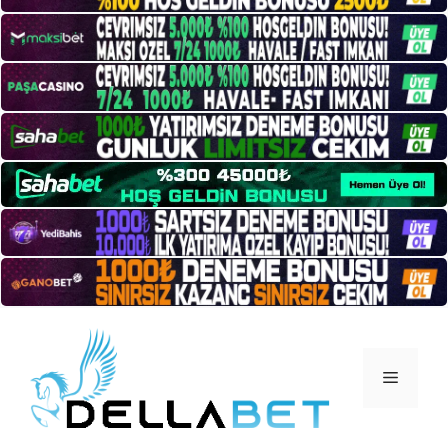
İçeriğe
atla
Menü