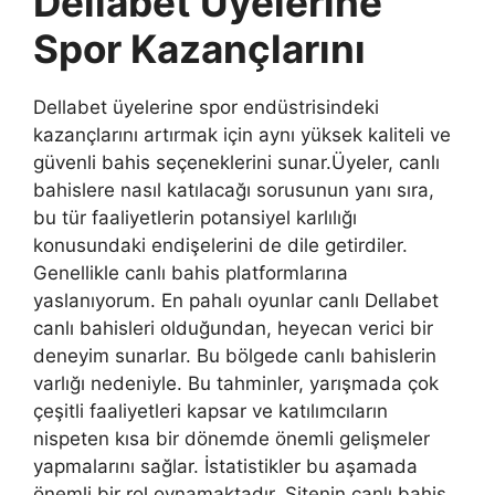
Dellabet Üyelerine
Spor Kazançlarını
Dellabet üyelerine spor endüstrisindeki
kazançlarını artırmak için aynı yüksek kaliteli ve
güvenli bahis seçeneklerini sunar.Üyeler, canlı
bahislere nasıl katılacağı sorusunun yanı sıra,
bu tür faaliyetlerin potansiyel karlılığı
konusundaki endişelerini de dile getirdiler.
Genellikle canlı bahis platformlarına
yaslanıyorum. En pahalı oyunlar canlı Dellabet
canlı bahisleri olduğundan, heyecan verici bir
deneyim sunarlar. Bu bölgede canlı bahislerin
varlığı nedeniyle. Bu tahminler, yarışmada çok
çeşitli faaliyetleri kapsar ve katılımcıların
nispeten kısa bir dönemde önemli gelişmeler
yapmalarını sağlar. İstatistikler bu aşamada
önemli bir rol oynamaktadır. Sitenin canlı bahis