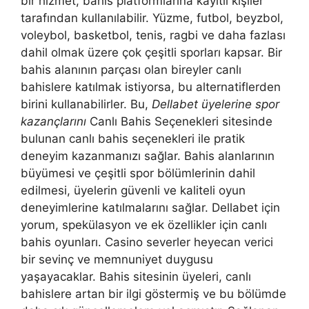
bir hizmet, bahis platformlarına kayıtlı kişiler
tarafından kullanılabilir. Yüzme, futbol, ​​beyzbol,
voleybol, basketbol, ​​tenis, ragbi ve daha fazlası
dahil olmak üzere çok çeşitli sporları kapsar. Bir
bahis alanının parçası olan bireyler canlı
bahislere katılmak istiyorsa, bu alternatiflerden
birini kullanabilirler. Bu,
Dellabet üyelerine spor
kazançlarını
Canlı Bahis Seçenekleri sitesinde
bulunan canlı bahis seçenekleri ile pratik
deneyim kazanmanızı sağlar. Bahis alanlarının
büyümesi ve çeşitli spor bölümlerinin dahil
edilmesi, üyelerin güvenli ve kaliteli oyun
deneyimlerine katılmalarını sağlar. Dellabet için
yorum, spekülasyon ve ek özellikler için canlı
bahis oyunları. Casino severler heyecan verici
bir sevinç ve memnuniyet duygusu
yaşayacaklar. Bahis sitesinin üyeleri, canlı
bahislere artan bir ilgi göstermiş ve bu bölümde