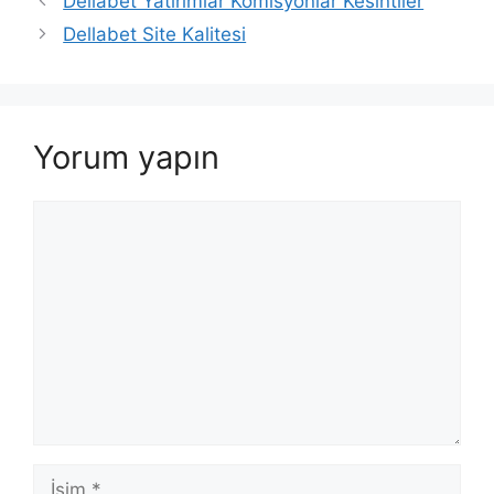
Dellabet Yatırımlar Komisyonlar Kesintiler
Dellabet Site Kalitesi
Yorum yapın
Yorum
İsim