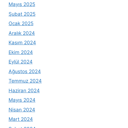
Mayıs 2025
Şubat 2025
Ocak 2025
Aralık 2024
Kasım 2024
Ekim 2024
Eylül 2024
Ağustos 2024
Temmuz 2024
Haziran 2024
Mayıs 2024
Nisan 2024
Mart 2024