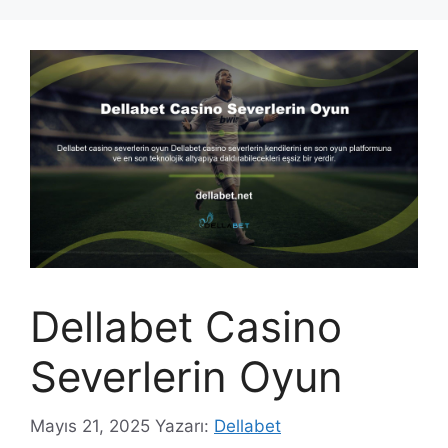
Dellabet Casino
Severlerin Oyun
Mayıs 21, 2025
Yazarı:
Dellabet