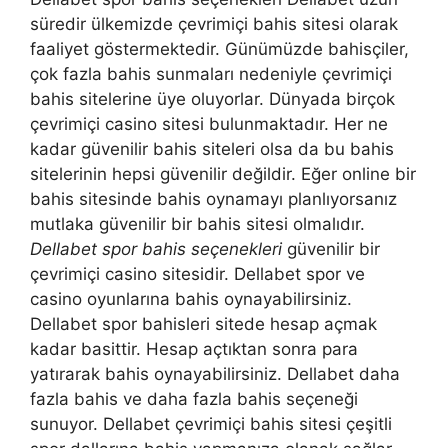
süredir ülkemizde çevrimiçi bahis sitesi olarak
faaliyet göstermektedir. Günümüzde bahisçiler,
çok fazla bahis sunmaları nedeniyle çevrimiçi
bahis sitelerine üye oluyorlar. Dünyada birçok
çevrimiçi casino sitesi bulunmaktadır. Her ne
kadar güvenilir bahis siteleri olsa da bu bahis
sitelerinin hepsi güvenilir değildir. Eğer online bir
bahis sitesinde bahis oynamayı planlıyorsanız
mutlaka güvenilir bir bahis sitesi olmalıdır.
Dellabet spor bahis seçenekleri
güvenilir bir
çevrimiçi casino sitesidir. Dellabet spor ve
casino oyunlarına bahis oynayabilirsiniz.
Dellabet spor bahisleri sitede hesap açmak
kadar basittir. Hesap açtıktan sonra para
yatırarak bahis oynayabilirsiniz. Dellabet daha
fazla bahis ve daha fazla bahis seçeneği
sunuyor. Dellabet çevrimiçi bahis sitesi çeşitli