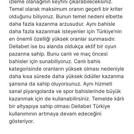
izleme olanağının keyfini çıkarabileceksiniz.
Temel olarak maksimum oranın geçerli bir kriter
olduğunu biliyoruz. Bunun temel nedeni elbette
daha fazla kazanma arzusudur. Aynı bahisle
daha fazla kazanmak isteyenler için Türkiye’nin
en önemli özelliği yüksek oranlar sunmasıdır.
Dellabet ise bu alanda oldukça aktif bir oyun
pazarına sahip. Bunu canlı ve maç öncesi
bahisler için sunabiliyoruz. Canlı bahis
kategorisinde oranların yüksek olması nedeniyle
daha kısa sürede daha yüksek ödüller kazanma
şansına da sahip oluyorsunuz. Aynı hizmeti
sanal piyangolarda ve spor bahislerinde büyük
kazanmak için de kullanabilirsiniz. Temelde kârlı
bir altyapıya sahip olması Dellabet Türkiye
kullanımının artmaya devam edeceğini
gösteriyor.