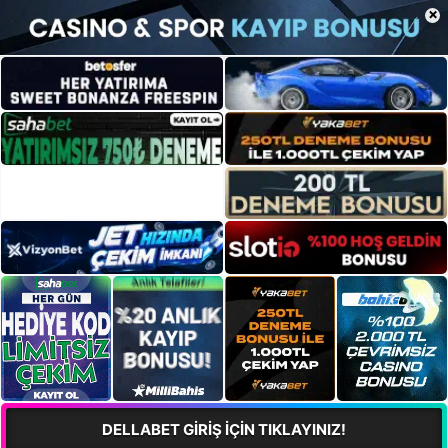
×
DELLABET GİRİŞ İÇİN TIKLAYINIZ!