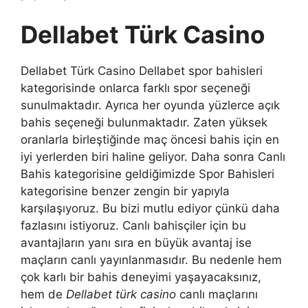
Dellabet Türk Casino
Dellabet Türk Casino Dellabet spor bahisleri
kategorisinde onlarca farklı spor seçeneği
sunulmaktadır. Ayrıca her oyunda yüzlerce açık
bahis seçeneği bulunmaktadır. Zaten yüksek
oranlarla birleştiğinde maç öncesi bahis için en
iyi yerlerden biri haline geliyor. Daha sonra Canlı
Bahis kategorisine geldiğimizde Spor Bahisleri
kategorisine benzer zengin bir yapıyla
karşılaşıyoruz. Bu bizi mutlu ediyor çünkü daha
fazlasını istiyoruz. Canlı bahisçiler için bu
avantajların yanı sıra en büyük avantaj ise
maçların canlı yayınlanmasıdır. Bu nedenle hem
çok karlı bir bahis deneyimi yaşayacaksınız,
hem de
Dellabet türk casino
canlı maçlarını