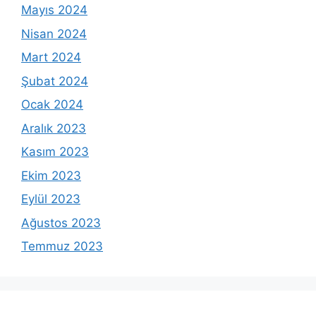
Mayıs 2024
Nisan 2024
Mart 2024
Şubat 2024
Ocak 2024
Aralık 2023
Kasım 2023
Ekim 2023
Eylül 2023
Ağustos 2023
Temmuz 2023