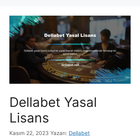
Dellabet Yasal
Lisans
Kasım 22, 2023
Yazarı:
Dellabet