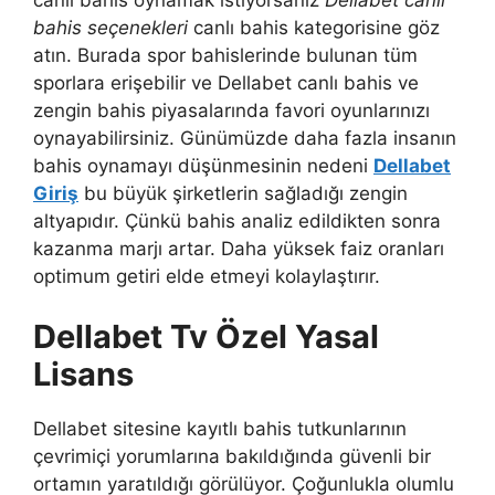
bahis seçenekleri
canlı bahis kategorisine göz
atın. Burada spor bahislerinde bulunan tüm
sporlara erişebilir ve Dellabet canlı bahis ve
zengin bahis piyasalarında favori oyunlarınızı
oynayabilirsiniz. Günümüzde daha fazla insanın
bahis oynamayı düşünmesinin nedeni
Dellabet
Giriş
bu büyük şirketlerin sağladığı zengin
altyapıdır. Çünkü bahis analiz edildikten sonra
kazanma marjı artar. Daha yüksek faiz oranları
optimum getiri elde etmeyi kolaylaştırır.
Dellabet Tv Özel Yasal
Lisans
Dellabet sitesine kayıtlı bahis tutkunlarının
çevrimiçi yorumlarına bakıldığında güvenli bir
ortamın yaratıldığı görülüyor. Çoğunlukla olumlu