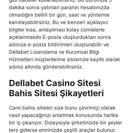
dakika sonra yatırılan paranın hesabınızda
olmadığını belirli bir gün, saat ve yöntemle
kanıtlayabilirsiniz. Bu ve benzeri açıklayıcı
bilgiler kısa, anlaşılması kolay cümlelerle
açıklanmalıdır.E-posta oluşturduktan sonra
adınıza e-posta bildirimleri oluşturabilir ve
Dellabet Lisanslama ve Kurumsal Bilgi
Hizmetleri müşterilerine sistemde kayıtlı olarak
adınız altında gönderebilirsiniz.
Dellabet Casino Sitesi
Bahis Sitesi Şikayetleri
Canlı bahis siteleri size bunu çevrimiçi olarak
nasıl yapacağınızı anlatmak konusunda harika
bir iş çıkarıyor. Dolayısıyla şirketinizde bir şeyler
ters giderse emrinizde çeşitli araçlar bulunur.