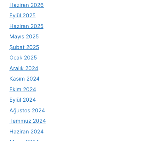
Haziran 2026
Eylül 2025
Haziran 2025
Mayıs 2025
Şubat 2025
Ocak 2025
Aralık 2024
Kasım 2024
Ekim 2024
Eylül 2024
Ağustos 2024
Temmuz 2024
Haziran 2024