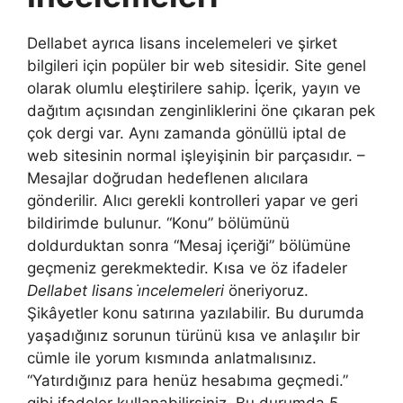
Dellabet ayrıca lisans incelemeleri ve şirket
bilgileri için popüler bir web sitesidir. Site genel
olarak olumlu eleştirilere sahip. İçerik, yayın ve
dağıtım açısından zenginliklerini öne çıkaran pek
çok dergi var. Aynı zamanda gönüllü iptal de
web sitesinin normal işleyişinin bir parçasıdır. –
Mesajlar doğrudan hedeflenen alıcılara
gönderilir. Alıcı gerekli kontrolleri yapar ve geri
bildirimde bulunur. “Konu” bölümünü
doldurduktan sonra “Mesaj içeriği” bölümüne
geçmeniz gerekmektedir. Kısa ve öz ifadeler
Dellabet lisans i̇ncelemeleri
öneriyoruz.
Şikâyetler konu satırına yazılabilir. Bu durumda
yaşadığınız sorunun türünü kısa ve anlaşılır bir
cümle ile yorum kısmında anlatmalısınız.
“Yatırdığınız para henüz hesabıma geçmedi.”
gibi ifadeler kullanabilirsiniz. Bu durumda 5