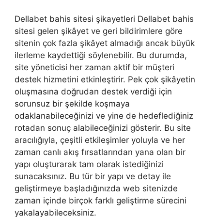
Dellabet bahis sitesi şikayetleri Dellabet bahis
sitesi gelen şikâyet ve geri bildirimlere göre
sitenin çok fazla şikâyet almadığı ancak büyük
ilerleme kaydettiği söylenebilir. Bu durumda,
site yöneticisi her zaman aktif bir müşteri
destek hizmetini etkinleştirir. Pek çok şikâyetin
oluşmasına doğrudan destek verdiği için
sorunsuz bir şekilde koşmaya
odaklanabileceğinizi ve yine de hedeflediğiniz
rotadan sonuç alabileceğinizi gösterir. Bu site
aracılığıyla, çeşitli etkileşimler yoluyla ve her
zaman canlı akış fırsatlarından yana olan bir
yapı oluşturarak tam olarak istediğinizi
sunacaksınız. Bu tür bir yapı ve detay ile
geliştirmeye başladığınızda web sitenizde
zaman içinde birçok farklı geliştirme sürecini
yakalayabileceksiniz.