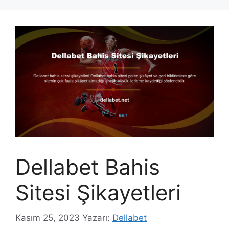
Dellabet Bahis
Sitesi Şikayetleri
Kasım 25, 2023
Yazarı:
Dellabet