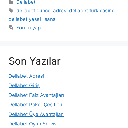
Kategoriler
Dellabet
Etiketler
dellabet güncel adres
,
dellabet türk casino
,
dellabet yasal lisans
Yorum yap
Son Yazılar
Dellabet Adresi
Dellabet Giriş
Dellabet Faiz Avantajları
Dellabet Poker Çeşitleri
Dellabet Üye Avantajları
Dellabet Oyun Servisi