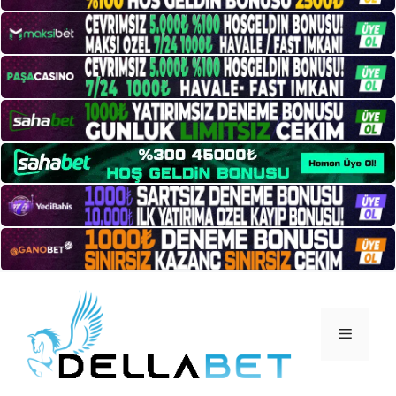
İçeriğe
atla
Menü