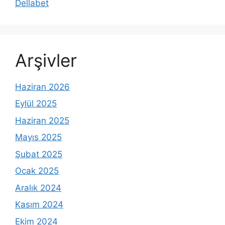
Dellabet
Arşivler
Haziran 2026
Eylül 2025
Haziran 2025
Mayıs 2025
Şubat 2025
Ocak 2025
Aralık 2024
Kasım 2024
Ekim 2024