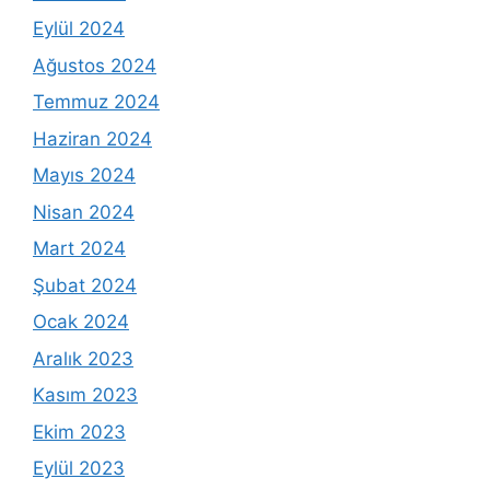
Eylül 2024
Ağustos 2024
Temmuz 2024
Haziran 2024
Mayıs 2024
Nisan 2024
Mart 2024
Şubat 2024
Ocak 2024
Aralık 2023
Kasım 2023
Ekim 2023
Eylül 2023