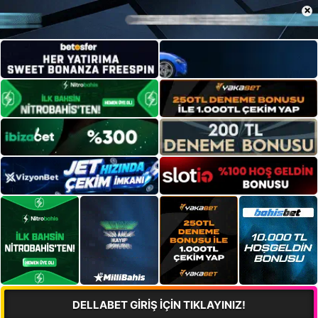
×
DELLABET GİRİŞ İÇİN TIKLAYINIZ!