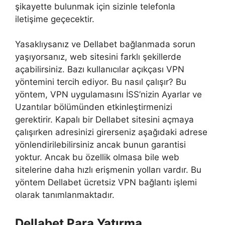
şikayette bulunmak için sizinle telefonla
iletişime geçecektir.
Yasaklıysanız ve Dellabet bağlanmada sorun
yaşıyorsanız, web sitesini farklı şekillerde
açabilirsiniz. Bazı kullanıcılar açıkçası VPN
yöntemini tercih ediyor. Bu nasıl çalışır? Bu
yöntem, VPN uygulamasını İSS’nizin Ayarlar ve
Uzantılar bölümünden etkinleştirmenizi
gerektirir. Kapalı bir Dellabet sitesini açmaya
çalışırken adresinizi girerseniz aşağıdaki adrese
yönlendirilebilirsiniz ancak bunun garantisi
yoktur. Ancak bu özellik olmasa bile web
sitelerine daha hızlı erişmenin yolları vardır. Bu
yöntem Dellabet ücretsiz VPN bağlantı işlemi
olarak tanımlanmaktadır.
Dellabet Para Yatırma