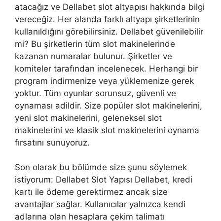
atacağız ve Dellabet slot altyapısı hakkında bilgi
vereceğiz. Her alanda farklı altyapı şirketlerinin
kullanıldığını görebilirsiniz. Dellabet güvenilebilir
mi? Bu şirketlerin tüm slot makinelerinde
kazanan numaralar bulunur. Şirketler ve
komiteler tarafından incelenecek. Herhangi bir
program indirmenize veya yüklemenize gerek
yoktur. Tüm oyunlar sorunsuz, güvenli ve
oynaması adildir. Size popüler slot makinelerini,
yeni slot makinelerini, geleneksel slot
makinelerini ve klasik slot makinelerini oynama
fırsatını sunuyoruz.
Son olarak bu bölümde size şunu söylemek
istiyorum: Dellabet Slot Yapısı Dellabet, kredi
kartı ile ödeme gerektirmez ancak size
avantajlar sağlar. Kullanıcılar yalnızca kendi
adlarına olan hesaplara çekim talimatı