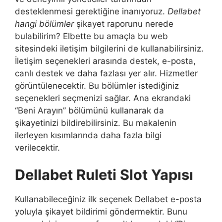
desteklenmesi gerektiğine inanıyoruz.
Dellabet
hangi bölümler
şikayet raporunu nerede
bulabilirim? Elbette bu amaçla bu web
sitesindeki iletişim bilgilerini de kullanabilirsiniz.
İletişim seçenekleri arasında destek, e-posta,
canlı destek ve daha fazlası yer alır. Hizmetler
görüntülenecektir. Bu bölümler istediğiniz
seçenekleri seçmenizi sağlar. Ana ekrandaki
“Beni Arayın” bölümünü kullanarak da
şikayetinizi bildirebilirsiniz. Bu makalenin
ilerleyen kısımlarında daha fazla bilgi
verilecektir.
Dellabet Ruleti Slot Yapısı
Kullanabileceğiniz ilk seçenek Dellabet e-posta
yoluyla şikayet bildirimi göndermektir. Bunu