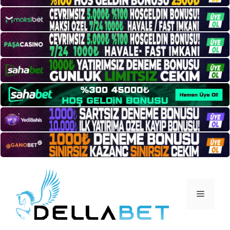
İçeriğe
atla
Menü