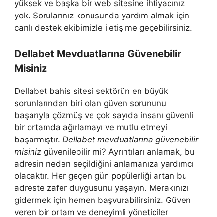
yüksek ve başka bir web sitesine ihtiyacınız
yok. Sorularınız konusunda yardım almak için
canlı destek ekibimizle iletişime geçebilirsiniz.
Dellabet Mevduatlarına Güvenebilir
Misiniz
Dellabet bahis sitesi sektörün en büyük
sorunlarından biri olan güven sorununu
başarıyla çözmüş ve çok sayıda insanı güvenli
bir ortamda ağırlamayı ve mutlu etmeyi
başarmıştır.
Dellabet mevduatlarına güvenebilir
misiniz
güvenilebilir mi? Ayrıntıları anlamak, bu
adresin neden seçildiğini anlamanıza yardımcı
olacaktır. Her geçen gün popülerliği artan bu
adreste zafer duygusunu yaşayın. Merakınızı
gidermek için hemen başvurabilirsiniz. Güven
veren bir ortam ve deneyimli yöneticiler