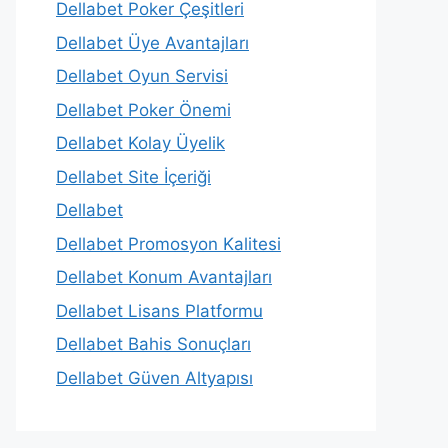
Dellabet Poker Çeşitleri
Dellabet Üye Avantajları
Dellabet Oyun Servisi
Dellabet Poker Önemi
Dellabet Kolay Üyelik
Dellabet Site İçeriği
Dellabet
Dellabet Promosyon Kalitesi
Dellabet Konum Avantajları
Dellabet Lisans Platformu
Dellabet Bahis Sonuçları
Dellabet Güven Altyapısı