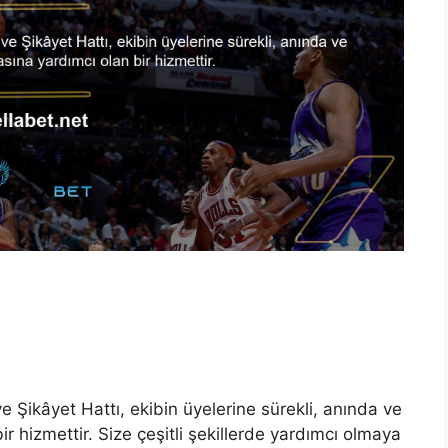
e Şikâyet Hattı, ekibin üyelerine sürekli, anında ve
r hizmettir. Size çeşitli şekillerde yardımcı olmaya