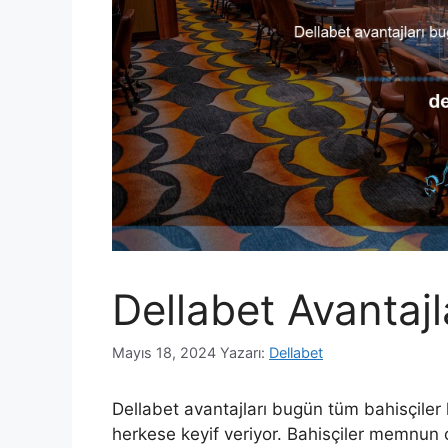
Dellabet Avantajl
Mayıs 18, 2024
Yazarı:
Dellabet
Dellabet avantajları bugün tüm bahisçiler h
herkese keyif veriyor. Bahisçiler memnun o