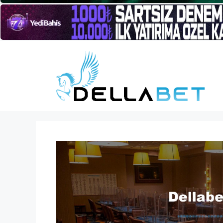
İçeriğe
atla