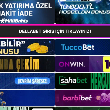
DELLABET GİRİŞ İÇİN TIKLAYINIZ!