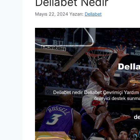
Dellabet Nedir
Mayıs 22, 2024
Yazarı:
Dellabet