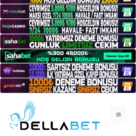
İçeriğe
atla
Menü