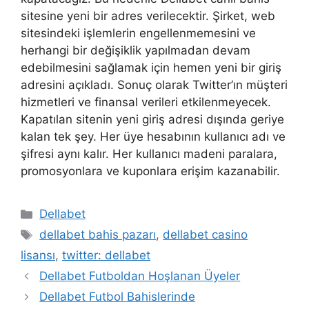
sitesine yeni bir adres verilecektir. Şirket, web
sitesindeki işlemlerin engellenmemesini ve
herhangi bir değişiklik yapılmadan devam
edebilmesini sağlamak için hemen yeni bir giriş
adresini açıkladı. Sonuç olarak Twitter’ın müşteri
hizmetleri ve finansal verileri etkilenmeyecek.
Kapatılan sitenin yeni giriş adresi dışında geriye
kalan tek şey. Her üye hesabının kullanıcı adı ve
şifresi aynı kalır. Her kullanıcı madeni paralara,
promosyonlara ve kuponlara erişim kazanabilir.
Kategoriler
Dellabet
Etiketler
dellabet bahis pazarı
,
dellabet casino
lisansı
,
twitter: dellabet
Dellabet Futboldan Hoşlanan Üyeler
Dellabet Futbol Bahislerinde