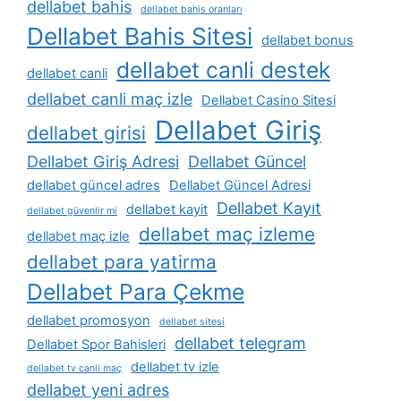
dellabet bahis
dellabet bahis oranları
Dellabet Bahis Sitesi
dellabet bonus
dellabet canli destek
dellabet canli
dellabet canli maç izle
Dellabet Casino Sitesi
Dellabet Giriş
dellabet girisi
Dellabet Giriş Adresi
Dellabet Güncel
dellabet güncel adres
Dellabet Güncel Adresi
Dellabet Kayıt
dellabet kayit
dellabet güvenlir mi
dellabet maç izleme
dellabet maç izle
dellabet para yatirma
Dellabet Para Çekme
dellabet promosyon
dellabet sitesi
dellabet telegram
Dellabet Spor Bahisleri
dellabet tv izle
dellabet tv canli maç
dellabet yeni adres