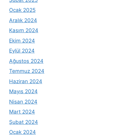
Ocak 2025
Aralık 2024
Kasım 2024
Ekim 2024
Eylül 2024
Ağustos 2024
Temmuz 2024
Haziran 2024
Mayıs 2024
Nisan 2024
Mart 2024
Şubat 2024
Ocak 2024