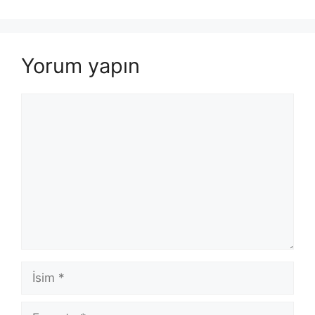
Yorum yapın
Yorum
İsim
E-