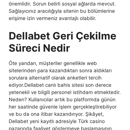
önemlidir. Sorun belirli sosyal ağlarda mevcut.
Sağlayıcınız aracılığıyla sitenin bu bölümlerine
erişime izin vermeniz avantajlı olabilir.
Dellabet Geri Çekilme
Süreci Nedir
Öte yandan, müşteriler genellikle web
sitelerinden para kazandıktan sonra aldıkları
sorulara alternatif olarak anketleri tercih
ediyor.Dellabet canlı bahis sitesi son derece
yetenekli ve bilgili personel istihdam etmektedir.
Neden? Kullanıcılar artık bu platformda günün
her saatinde güvenle işlem gerçekleştirebiliyor
ve bu da ona itibar kazandırıyor. Şikâyet,
Dellabet yeni kayıtlı adresiyle Türk casino
pazarında faaliyet göstermeye başlamasının