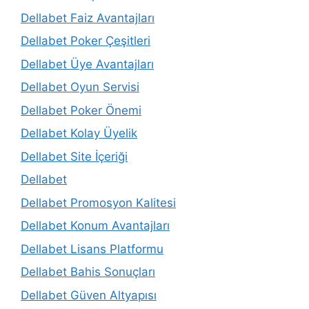
Dellabet Faiz Avantajları
Dellabet Poker Çeşitleri
Dellabet Üye Avantajları
Dellabet Oyun Servisi
Dellabet Poker Önemi
Dellabet Kolay Üyelik
Dellabet Site İçeriği
Dellabet
Dellabet Promosyon Kalitesi
Dellabet Konum Avantajları
Dellabet Lisans Platformu
Dellabet Bahis Sonuçları
Dellabet Güven Altyapısı