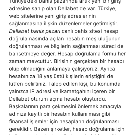
Türkiye’deki bahis pazarında artık yeni bir giriş
adresine sahip olan Dellabet de var. Türkiye,
web sitelerine yeni giriş adreslerinin
sağlanmasına ilişkin düzenlemeler getirmiştir.
Dellabet bahis pazarı
canlı bahis sitesi hesap
doğrulamasında açılan hesabın meşruluğunun
doğrulanması ve bilgilerin sağlanması süreci de
bahsetmeye değer. Hesap doğrulama formu her
zaman mevcuttur. Birisinin gerçekten bir hesabı
olup olmadığını anlamaya çalışıyoruz. Ayrıca
hesabınıza 18 yaş üstü kişilerin eriştiğini de
lütfen belirtiniz. Talep edilen kişi, bu konumda
yalnızca IP adresi ve ikametgahını içeren bir
Dellabet oturum açma hesabı oluşturdu.
Başkalarının para çekmesini önlemek amacıyla
adınıza kayıtlı bir hesabın kullanılması gibi
finansal işlemler için hesapların doğrulanması
gereklidir. Bazen şirketler, hesap doğrulama için