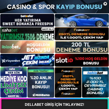
×
DELLABET GİRİŞ İÇİN TIKLAYINIZ!