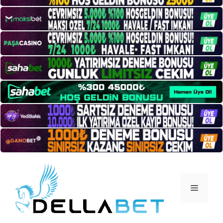
İçeriğe
atla
Menü