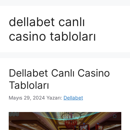
dellabet canlı
casino tabloları
Dellabet Canlı Casino
Tabloları
Mayıs 29, 2024
Yazarı:
Dellabet