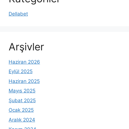
Dellabet
Arşivler
Haziran 2026
Eylül 2025
Haziran 2025
Mayıs 2025
Şubat 2025
Ocak 2025
Aralık 2024