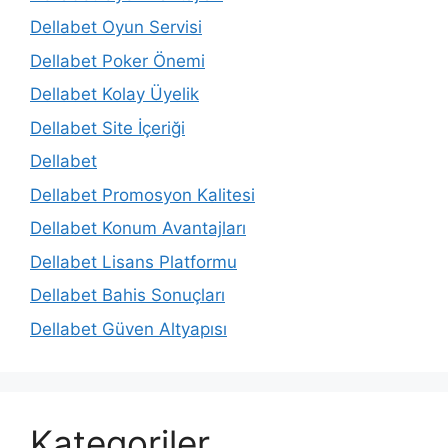
Dellabet Oyun Servisi
Dellabet Poker Önemi
Dellabet Kolay Üyelik
Dellabet Site İçeriği
Dellabet
Dellabet Promosyon Kalitesi
Dellabet Konum Avantajları
Dellabet Lisans Platformu
Dellabet Bahis Sonuçları
Dellabet Güven Altyapısı
Kategoriler