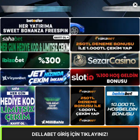
×
DELLABET GİRİŞ İÇİN TIKLAYINIZ!