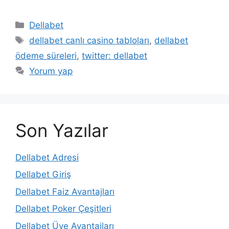
Kategoriler
Dellabet
Etiketler
dellabet canlı casino tabloları
,
dellabet
ödeme süreleri
,
twitter: dellabet
Yorum yap
Son Yazılar
Dellabet Adresi
Dellabet Giriş
Dellabet Faiz Avantajları
Dellabet Poker Çeşitleri
Dellabet Üye Avantajları