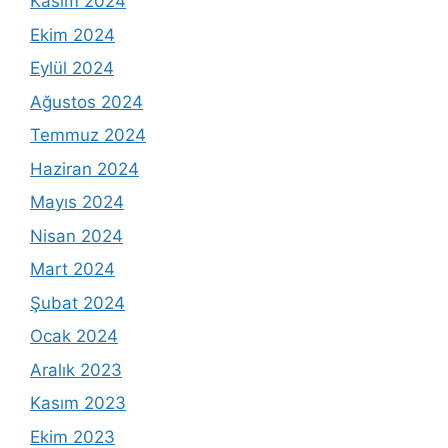
Kasım 2024
Ekim 2024
Eylül 2024
Ağustos 2024
Temmuz 2024
Haziran 2024
Mayıs 2024
Nisan 2024
Mart 2024
Şubat 2024
Ocak 2024
Aralık 2023
Kasım 2023
Ekim 2023