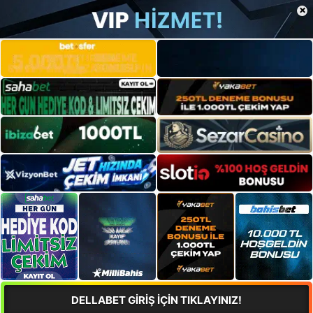
×
DELLABET GİRİŞ İÇİN TIKLAYINIZ!