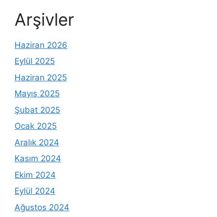
Arşivler
Haziran 2026
Eylül 2025
Haziran 2025
Mayıs 2025
Şubat 2025
Ocak 2025
Aralık 2024
Kasım 2024
Ekim 2024
Eylül 2024
Ağustos 2024