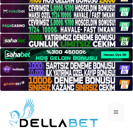
İçeriğe
atla
Menü