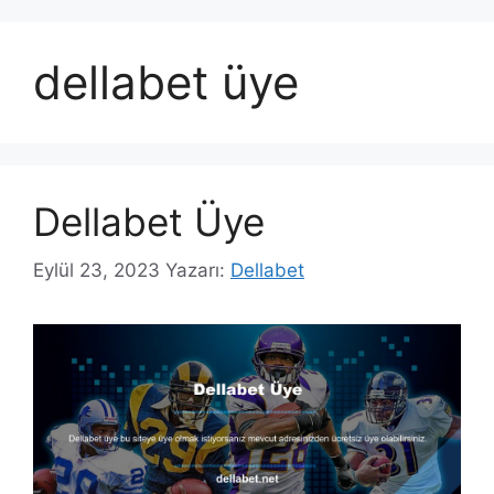
dellabet üye
Dellabet Üye
Eylül 23, 2023
Yazarı:
Dellabet