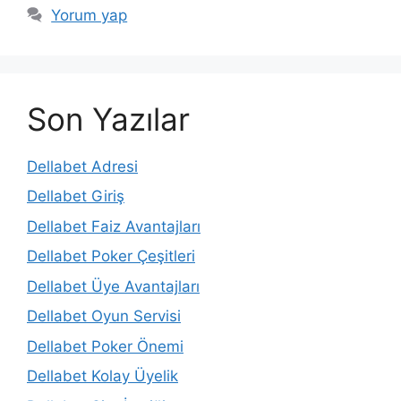
Yorum yap
Son Yazılar
Dellabet Adresi
Dellabet Giriş
Dellabet Faiz Avantajları
Dellabet Poker Çeşitleri
Dellabet Üye Avantajları
Dellabet Oyun Servisi
Dellabet Poker Önemi
Dellabet Kolay Üyelik