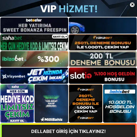
×
DELLABET GİRİŞ İÇİN TIKLAYINIZ!