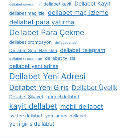
Dellabet Kayıt
dellabet kayit
dellabet güvenlir mi
dellabet maç izleme
dellabet maç izle
dellabet para yatirma
Dellabet Para Çekme
dellabet promosyon
dellabet sitesi
dellabet telegram
Dellabet Spor Bahisleri
dellabet tv izle
dellabet tv canli maç
dellabet yeni adres
Dellabet Yeni Adresi
Dellabet Yeni Giriş
Dellabet Üyelik
Dellabet Şikayet
güncel dellabet
kayit dellabet
mobil dellabet
twitter: dellabet
yeni adresi dellabet
yeni giris dellabet