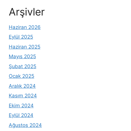
Arşivler
Haziran 2026
Eylül 2025
Haziran 2025
Mayıs 2025
Şubat 2025
Ocak 2025
Aralık 2024
Kasım 2024
Ekim 2024
Eylül 2024
Ağustos 2024