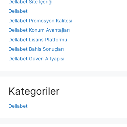
Dellabet Site İçeriği
Dellabet
Dellabet Promosyon Kalitesi
Dellabet Konum Avantajları
Dellabet Lisans Platformu
Dellabet Bahis Sonuçları
Dellabet Güven Altyapısı
Kategoriler
Dellabet