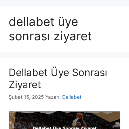
dellabet üye
sonrası ziyaret
Dellabet Üye Sonrası
Ziyaret
Şubat 15, 2025
Yazarı:
Dellabet