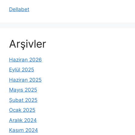
Dellabet
Arşivler
Haziran 2026
Eylül 2025
Haziran 2025
Mayıs 2025
Şubat 2025
Ocak 2025
Aralık 2024
Kasım 2024