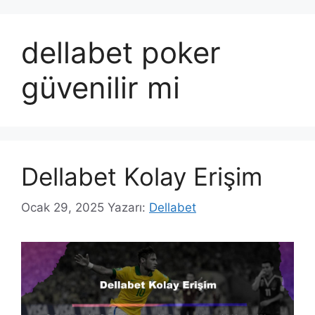
dellabet poker
güvenilir mi
Dellabet Kolay Erişim
Ocak 29, 2025
Yazarı:
Dellabet