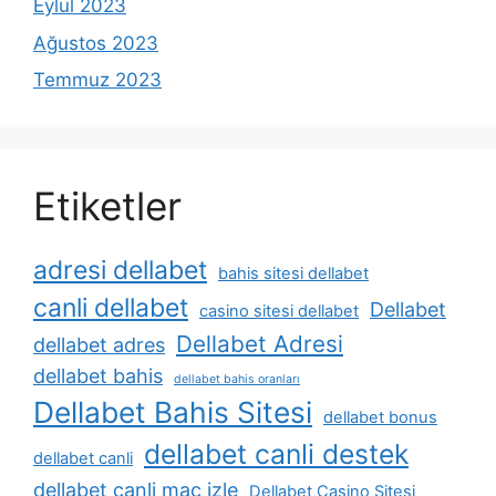
Eylül 2023
Ağustos 2023
Temmuz 2023
Etiketler
adresi dellabet
bahis sitesi dellabet
canli dellabet
Dellabet
casino sitesi dellabet
Dellabet Adresi
dellabet adres
dellabet bahis
dellabet bahis oranları
Dellabet Bahis Sitesi
dellabet bonus
dellabet canli destek
dellabet canli
dellabet canli maç izle
Dellabet Casino Sitesi