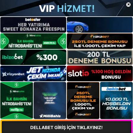
×
DELLABET GİRİŞ İÇİN TIKLAYINIZ!