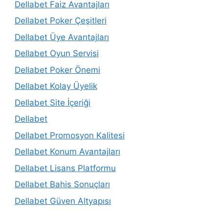
Dellabet Faiz Avantajları
Dellabet Poker Çeşitleri
Dellabet Üye Avantajları
Dellabet Oyun Servisi
Dellabet Poker Önemi
Dellabet Kolay Üyelik
Dellabet Site İçeriği
Dellabet
Dellabet Promosyon Kalitesi
Dellabet Konum Avantajları
Dellabet Lisans Platformu
Dellabet Bahis Sonuçları
Dellabet Güven Altyapısı