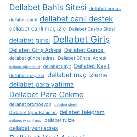
Dellabet Bahis Sitesi
dellabet bonus
dellabet canli destek
dellabet canli
dellabet canli maç izle
Dellabet Casino Sitesi
Dellabet Giriş
dellabet girisi
Dellabet Giriş Adresi
Dellabet Güncel
dellabet güncel adres
Dellabet Güncel Adresi
Dellabet Kayıt
dellabet kayit
dellabet güvenlir mi
dellabet maç izleme
dellabet maç izle
dellabet para yatirma
Dellabet Para Çekme
dellabet promosyon
dellabet sitesi
dellabet telegram
Dellabet Spor Bahisleri
dellabet tv izle
dellabet tv canli maç
dellabet yeni adres