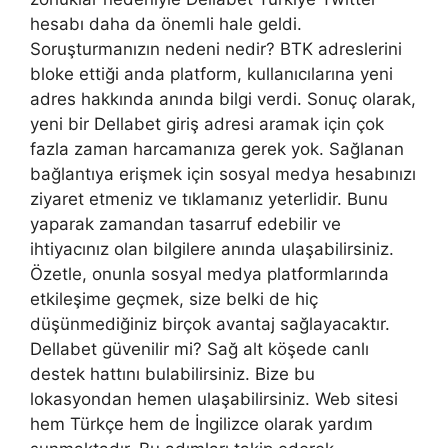
hesabı daha da önemli hale geldi.
Soruşturmanızın nedeni nedir? BTK adreslerini
bloke ettiği anda platform, kullanıcılarına yeni
adres hakkında anında bilgi verdi. Sonuç olarak,
yeni bir Dellabet giriş adresi aramak için çok
fazla zaman harcamanıza gerek yok. Sağlanan
bağlantıya erişmek için sosyal medya hesabınızı
ziyaret etmeniz ve tıklamanız yeterlidir. Bunu
yaparak zamandan tasarruf edebilir ve
ihtiyacınız olan bilgilere anında ulaşabilirsiniz.
Özetle, onunla sosyal medya platformlarında
etkileşime geçmek, size belki de hiç
düşünmediğiniz birçok avantaj sağlayacaktır.
Dellabet güvenilir mi? Sağ alt köşede canlı
destek hattını bulabilirsiniz. Bize bu
lokasyondan hemen ulaşabilirsiniz. Web sitesi
hem Türkçe hem de İngilizce olarak yardım