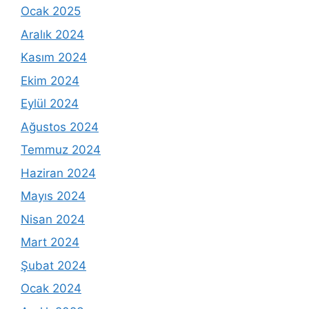
Ocak 2025
Aralık 2024
Kasım 2024
Ekim 2024
Eylül 2024
Ağustos 2024
Temmuz 2024
Haziran 2024
Mayıs 2024
Nisan 2024
Mart 2024
Şubat 2024
Ocak 2024