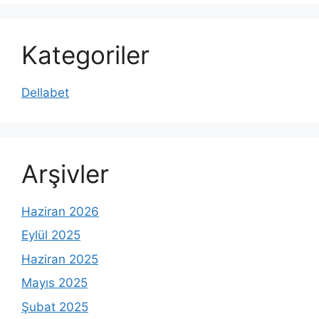
Kategoriler
Dellabet
Arşivler
Haziran 2026
Eylül 2025
Haziran 2025
Mayıs 2025
Şubat 2025