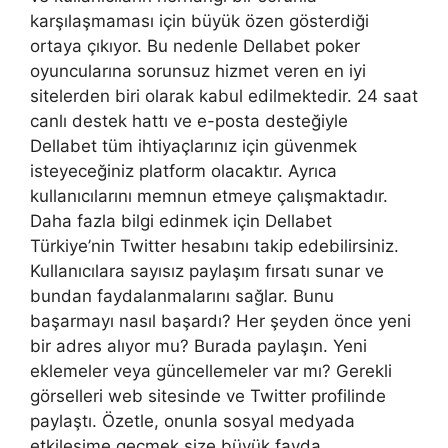
karşılaşmaması için büyük özen gösterdiği
ortaya çıkıyor. Bu nedenle Dellabet poker
oyuncularına sorunsuz hizmet veren en iyi
sitelerden biri olarak kabul edilmektedir. 24 saat
canlı destek hattı ve e-posta desteğiyle
Dellabet tüm ihtiyaçlarınız için güvenmek
isteyeceğiniz platform olacaktır. Ayrıca
kullanıcılarını memnun etmeye çalışmaktadır.
Daha fazla bilgi edinmek için Dellabet
Türkiye’nin Twitter hesabını takip edebilirsiniz.
Kullanıcılara sayısız paylaşım fırsatı sunar ve
bundan faydalanmalarını sağlar. Bunu
başarmayı nasıl başardı? Her şeyden önce yeni
bir adres alıyor mu? Burada paylaşın. Yeni
eklemeler veya güncellemeler var mı? Gerekli
görselleri web sitesinde ve Twitter profilinde
paylaştı. Özetle, onunla sosyal medyada
etkileşime geçmek size büyük fayda