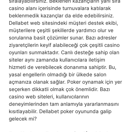
sıralayabilirsiniz. Beklenen kazançların yanı sıra
casino alanı içerisinde turnuvalara katılarak
beklenmedik kazançlar da elde edebilirsiniz.
Dellabet web sitesindeki müşteri destek ekibi,
müşterilere çeşitli şekillerde yardımcı olur ve
sorularına basit çözümler sunar. Bazı adresler
ziyaretçilerin keyif alabileceği çok çeşitli casino
oyunları sunmaktadır. Canlı desteğe sahip olan
siteler aynı zamanda kullanıcılara iletişim
hizmeti de verebilecek donanıma sahiptir. Bu,
yasal engellerin olmadığı bir ülkede salon
açmanıza olanak sağlar. Poker oynamak için yer
seçerken dikkatli olmak çok önemlidir. Bazı
casino web siteleri, kullanıcılarının
deneyimlerinden tam anlamıyla yararlanmasını
kısıtlayabilir. Dellabet poker oyununda galip
gelecek mi?