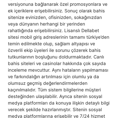
versiyonuna bağlanarak özel promosyonlara ve
ek içeriklere erişebilirsiniz. Sonuç olarak bahis
sitenize evinizden, ofisinizden, sokağınızdan
veya dünyanın herhangi bir yerinden
rahatlığında erişebilirsiniz. Lisanslı Dellabet
sitesi mobil giriş adreslerinin tamamı türkiye’den
temin edilmekte olup, sağlam altyapısı ve
özverili ekip üyeleri ile sorunu çözerek bahis
tutkunlarının boşluğunu doldurmaktadır. Canlı
bahis siteleri ve casinolar hakkında çok sayıda
inceleme mevcuttur. Aynı hataların yapılmaması
ve farkındalığın artırılması için olumlu ya da
olumsuz geçmiş değerlendirmelerden
kaçınılmalıdır. Tüm sistem bilgilerine müşteri
desteğinden ulaşılabilir. Ayrıca sitenin sosyal
medya platformları da konuya ilişkin detaylı bilgi
verecek şekilde hazırlanmıştır. Sitenin sosyal
medya platformlarına erişebilir ve 7/24 hizmet