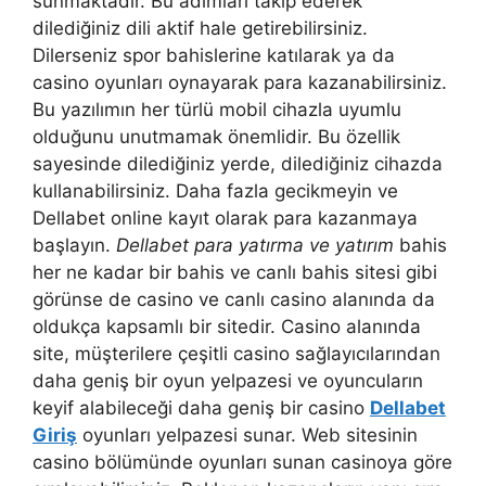
sunmaktadır. Bu adımları takip ederek
dilediğiniz dili aktif hale getirebilirsiniz.
Dilerseniz spor bahislerine katılarak ya da
casino oyunları oynayarak para kazanabilirsiniz.
Bu yazılımın her türlü mobil cihazla uyumlu
olduğunu unutmamak önemlidir. Bu özellik
sayesinde dilediğiniz yerde, dilediğiniz cihazda
kullanabilirsiniz. Daha fazla gecikmeyin ve
Dellabet online kayıt olarak para kazanmaya
başlayın.
Dellabet para yatırma ve yatırım
bahis
her ne kadar bir bahis ve canlı bahis sitesi gibi
görünse de casino ve canlı casino alanında da
oldukça kapsamlı bir sitedir. Casino alanında
site, müşterilere çeşitli casino sağlayıcılarından
daha geniş bir oyun yelpazesi ve oyuncuların
keyif alabileceği daha geniş bir casino
Dellabet
Giriş
oyunları yelpazesi sunar. Web sitesinin
casino bölümünde oyunları sunan casinoya göre