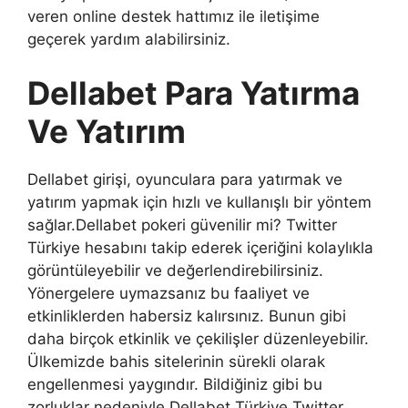
veren online destek hattımız ile iletişime
geçerek yardım alabilirsiniz.
Dellabet Para Yatırma
Ve Yatırım
Dellabet girişi, oyunculara para yatırmak ve
yatırım yapmak için hızlı ve kullanışlı bir yöntem
sağlar.Dellabet pokeri güvenilir mi? Twitter
Türkiye hesabını takip ederek içeriğini kolaylıkla
görüntüleyebilir ve değerlendirebilirsiniz.
Yönergelere uymazsanız bu faaliyet ve
etkinliklerden habersiz kalırsınız. Bunun gibi
daha birçok etkinlik ve çekilişler düzenleyebilir.
Ülkemizde bahis sitelerinin sürekli olarak
engellenmesi yaygındır. Bildiğiniz gibi bu
zorluklar nedeniyle Dellabet Türkiye Twitter