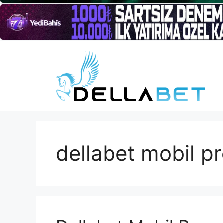
İçeriğe
atla
dellabet mobil p