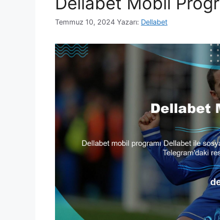
Dellabet Mobil Prog
Temmuz 10, 2024
Yazarı:
Dellabet