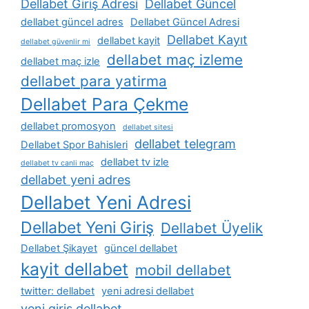
Dellabet Giriş Adresi
Dellabet Güncel
dellabet güncel adres
Dellabet Güncel Adresi
Dellabet Kayıt
dellabet kayit
dellabet güvenlir mi
dellabet maç izleme
dellabet maç izle
dellabet para yatirma
Dellabet Para Çekme
dellabet promosyon
dellabet sitesi
dellabet telegram
Dellabet Spor Bahisleri
dellabet tv izle
dellabet tv canli maç
dellabet yeni adres
Dellabet Yeni Adresi
Dellabet Yeni Giriş
Dellabet Üyelik
Dellabet Şikayet
güncel dellabet
kayit dellabet
mobil dellabet
twitter: dellabet
yeni adresi dellabet
yeni giris dellabet