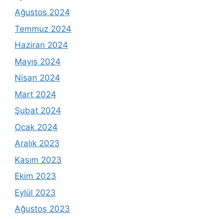
Ağustos 2024
Temmuz 2024
Haziran 2024
Mayıs 2024
Nisan 2024
Mart 2024
Şubat 2024
Ocak 2024
Aralık 2023
Kasım 2023
Ekim 2023
Eylül 2023
Ağustos 2023