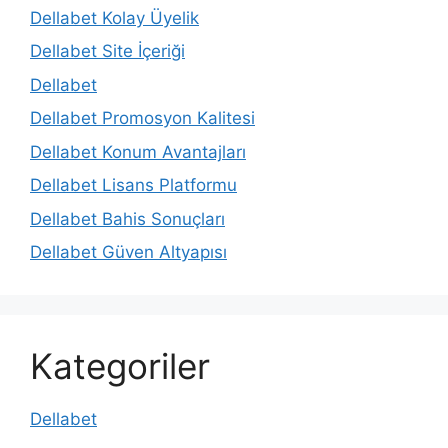
Dellabet Kolay Üyelik
Dellabet Site İçeriği
Dellabet
Dellabet Promosyon Kalitesi
Dellabet Konum Avantajları
Dellabet Lisans Platformu
Dellabet Bahis Sonuçları
Dellabet Güven Altyapısı
Kategoriler
Dellabet