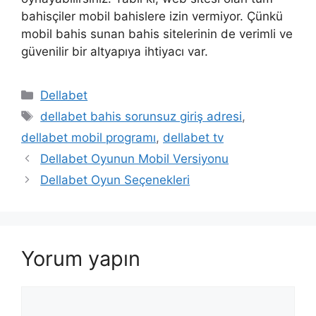
bahisçiler mobil bahislere izin vermiyor. Çünkü
mobil bahis sunan bahis sitelerinin de verimli ve
güvenilir bir altyapıya ihtiyacı var.
Kategoriler
Dellabet
Etiketler
dellabet bahis sorunsuz giriş adresi
,
dellabet mobil programı
,
dellabet tv
Dellabet Oyunun Mobil Versiyonu
Dellabet Oyun Seçenekleri
Yorum yapın
Yorum