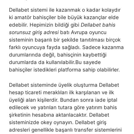
Dellabet sistemi ile kazanmak o kadar kolaydır
ki amatör bahisçiler bile büyük kazançlar elde
edebilir. Hepimizin bildiği gibi
Dellabet bahis
sorunsuz giriş adresi
batı Avrupa oyuncu
sisteminin başarılı bir şekilde tanıtılması birçok
farklı oyuncuya fayda sağladı. Sadece kazanma
durumlarında değil, bahisçinin kaybettiği
durumlarda da kullanılabilir.Bu sayede
bahisçiler istedikleri platforma sahip olabilirler.
Dellabet sisteminde üyelik oluşturma Dellabet
hesap ticareti meraklıları ilk karşılanan ve ilk
üyeliği alan kişilerdir. Bundan sonra iade iptal
edilecek ve yatırılan tutara göre yatırım bahis
şirketinin hesabına aktarılacaktır. Dellabet
sisteminizde okey oynayın. Dellabet giriş
adresleri genellikle başarılı transfer sistemlerini