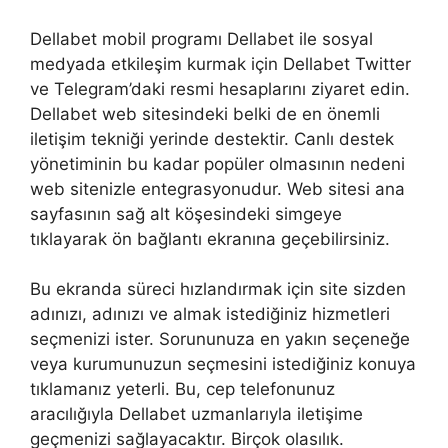
Dellabet mobil programı Dellabet ile sosyal
medyada etkileşim kurmak için Dellabet Twitter
ve Telegram’daki resmi hesaplarını ziyaret edin.
Dellabet web sitesindeki belki de en önemli
iletişim tekniği yerinde destektir. Canlı destek
yönetiminin bu kadar popüler olmasının nedeni
web sitenizle entegrasyonudur. Web sitesi ana
sayfasının sağ alt köşesindeki simgeye
tıklayarak ön bağlantı ekranına geçebilirsiniz.
Bu ekranda süreci hızlandırmak için site sizden
adınızı, adınızı ve almak istediğiniz hizmetleri
seçmenizi ister. Sorununuza en yakın seçeneğe
veya kurumunuzun seçmesini istediğiniz konuya
tıklamanız yeterli. Bu, cep telefonunuz
aracılığıyla Dellabet uzmanlarıyla iletişime
geçmenizi sağlayacaktır. Birçok olasılık.