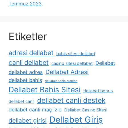
Temmuz 2023
Etiketler
adresi dellabet
bahis sitesi dellabet
canli dellabet
Dellabet
casino sitesi dellabet
Dellabet Adresi
dellabet adres
dellabet bahis
dellabet bahis oranları
Dellabet Bahis Sitesi
dellabet bonus
dellabet canli destek
dellabet canli
dellabet canli maç izle
Dellabet Casino Sitesi
Dellabet Giriş
dellabet girisi