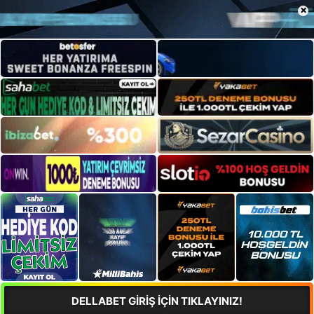
×
DELLABET GİRİŞ İÇİN TIKLAYINIZ!