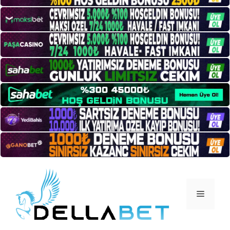
İçeriğe
atla
Menü