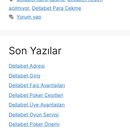
açılmıyor
,
Dellabet Para Çekme
Yorum yap
Son Yazılar
Dellabet Adresi
Dellabet Giriş
Dellabet Faiz Avantajları
Dellabet Poker Çeşitleri
Dellabet Üye Avantajları
Dellabet Oyun Servisi
Dellabet Poker Önemi