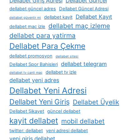
Dellabet Giriş Adresi
Dellabet Güncel
dellabet güncel adres
Dellabet Güncel Adresi
Dellabet Kayıt
dellabet kayit
dellabet güvenlir mi
dellabet maç izleme
dellabet maç izle
dellabet para yatirma
Dellabet Para Çekme
dellabet promosyon
dellabet sitesi
dellabet telegram
Dellabet Spor Bahisleri
dellabet tv izle
dellabet tv canli maç
dellabet yeni adres
Dellabet Yeni Adresi
Dellabet Yeni Giriş
Dellabet Üyelik
Dellabet Şikayet
güncel dellabet
kayit dellabet
mobil dellabet
twitter: dellabet
yeni adresi dellabet
yeni giris dellabet