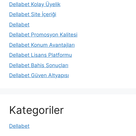
Dellabet Kolay Üyelik
Dellabet Site İçeriği
Dellabet
Dellabet Promosyon Kalitesi
Dellabet Konum Avantajları
Dellabet Lisans Platformu
Dellabet Bahis Sonuçları
Dellabet Güven Altyapısı
Kategoriler
Dellabet