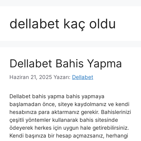
dellabet kaç oldu
Dellabet Bahis Yapma
Haziran 21, 2025
Yazarı:
Dellabet
Dellabet bahis yapma bahis yapmaya
başlamadan önce, siteye kaydolmanız ve kendi
hesabınıza para aktarmanız gerekir. Bahislerinizi
çeşitli yöntemler kullanarak bahis sitesinde
ödeyerek herkes için uygun hale getirebilirsiniz.
Kendi başınıza bir hesap açmazsanız, herhangi