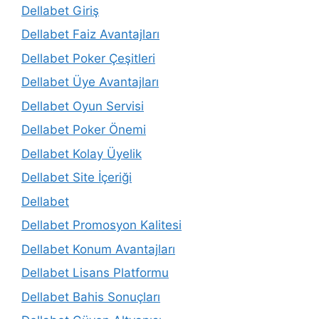
Dellabet Giriş
Dellabet Faiz Avantajları
Dellabet Poker Çeşitleri
Dellabet Üye Avantajları
Dellabet Oyun Servisi
Dellabet Poker Önemi
Dellabet Kolay Üyelik
Dellabet Site İçeriği
Dellabet
Dellabet Promosyon Kalitesi
Dellabet Konum Avantajları
Dellabet Lisans Platformu
Dellabet Bahis Sonuçları