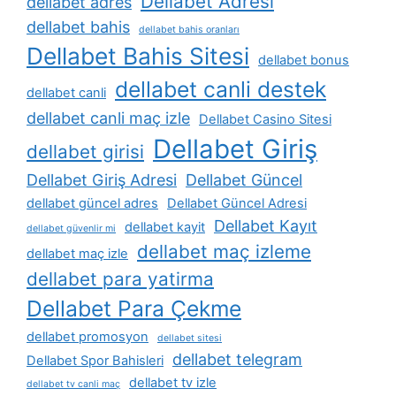
Dellabet Adresi
dellabet adres
dellabet bahis
dellabet bahis oranları
Dellabet Bahis Sitesi
dellabet bonus
dellabet canli destek
dellabet canli
dellabet canli maç izle
Dellabet Casino Sitesi
Dellabet Giriş
dellabet girisi
Dellabet Giriş Adresi
Dellabet Güncel
dellabet güncel adres
Dellabet Güncel Adresi
Dellabet Kayıt
dellabet kayit
dellabet güvenlir mi
dellabet maç izleme
dellabet maç izle
dellabet para yatirma
Dellabet Para Çekme
dellabet promosyon
dellabet sitesi
dellabet telegram
Dellabet Spor Bahisleri
dellabet tv izle
dellabet tv canli maç