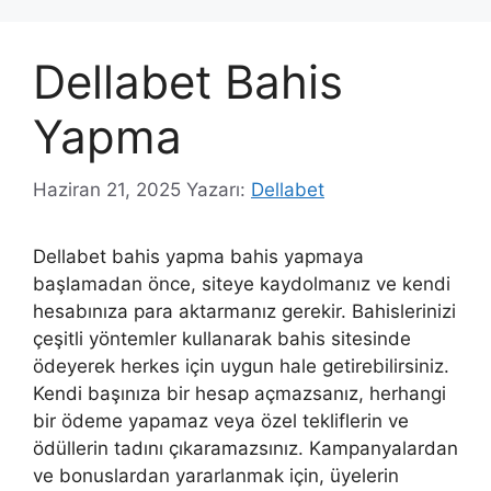
Dellabet Bahis
Yapma
Haziran 21, 2025
Yazarı:
Dellabet
Dellabet bahis yapma bahis yapmaya
başlamadan önce, siteye kaydolmanız ve kendi
hesabınıza para aktarmanız gerekir. Bahislerinizi
çeşitli yöntemler kullanarak bahis sitesinde
ödeyerek herkes için uygun hale getirebilirsiniz.
Kendi başınıza bir hesap açmazsanız, herhangi
bir ödeme yapamaz veya özel tekliflerin ve
ödüllerin tadını çıkaramazsınız. Kampanyalardan
ve bonuslardan yararlanmak için, üyelerin