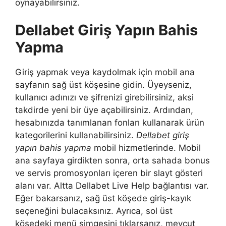
oynayabilirsiniz.
Dellabet Giriş Yapın Bahis
Yapma
Giriş yapmak veya kaydolmak için mobil ana
sayfanın sağ üst köşesine gidin. Üyeyseniz,
kullanıcı adınızı ve şifrenizi girebilirsiniz, aksi
takdirde yeni bir üye açabilirsiniz. Ardından,
hesabınızda tanımlanan fonları kullanarak ürün
kategorilerini kullanabilirsiniz.
Dellabet giriş
yapın bahis yapma
mobil hizmetlerinde. Mobil
ana sayfaya girdikten sonra, orta sahada bonus
ve servis promosyonları içeren bir slayt gösteri
alanı var. Altta Dellabet Live Help bağlantısı var.
Eğer bakarsanız, sağ üst köşede giriş-kayık
seçeneğini bulacaksınız. Ayrıca, sol üst
köşedeki menü simgesini tıklarsanız, mevcut