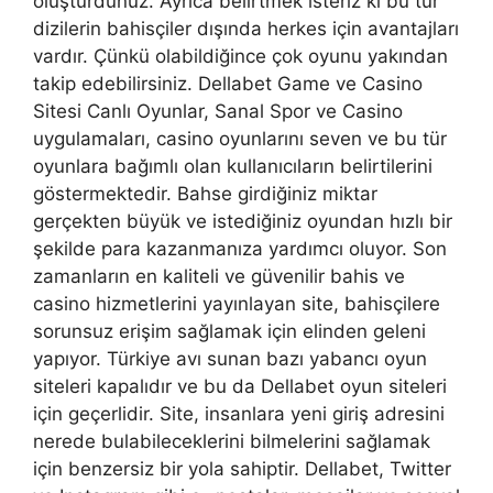
oluşturdunuz. Ayrıca belirtmek isteriz ki bu tür
dizilerin bahisçiler dışında herkes için avantajları
vardır. Çünkü olabildiğince çok oyunu yakından
takip edebilirsiniz. Dellabet Game ve Casino
Sitesi Canlı Oyunlar, Sanal Spor ve Casino
uygulamaları, casino oyunlarını seven ve bu tür
oyunlara bağımlı olan kullanıcıların belirtilerini
göstermektedir. Bahse girdiğiniz miktar
gerçekten büyük ve istediğiniz oyundan hızlı bir
şekilde para kazanmanıza yardımcı oluyor. Son
zamanların en kaliteli ve güvenilir bahis ve
casino hizmetlerini yayınlayan site, bahisçilere
sorunsuz erişim sağlamak için elinden geleni
yapıyor. Türkiye avı sunan bazı yabancı oyun
siteleri kapalıdır ve bu da Dellabet oyun siteleri
için geçerlidir. Site, insanlara yeni giriş adresini
nerede bulabileceklerini bilmelerini sağlamak
için benzersiz bir yola sahiptir. Dellabet, Twitter