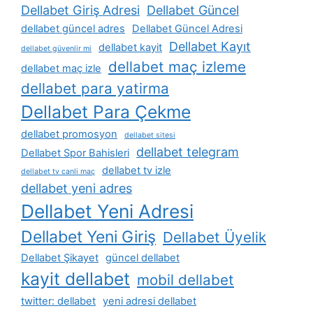
Dellabet Giriş Adresi
Dellabet Güncel
dellabet güncel adres
Dellabet Güncel Adresi
Dellabet Kayıt
dellabet kayit
dellabet güvenlir mi
dellabet maç izleme
dellabet maç izle
dellabet para yatirma
Dellabet Para Çekme
dellabet promosyon
dellabet sitesi
dellabet telegram
Dellabet Spor Bahisleri
dellabet tv izle
dellabet tv canli maç
dellabet yeni adres
Dellabet Yeni Adresi
Dellabet Yeni Giriş
Dellabet Üyelik
Dellabet Şikayet
güncel dellabet
kayit dellabet
mobil dellabet
twitter: dellabet
yeni adresi dellabet