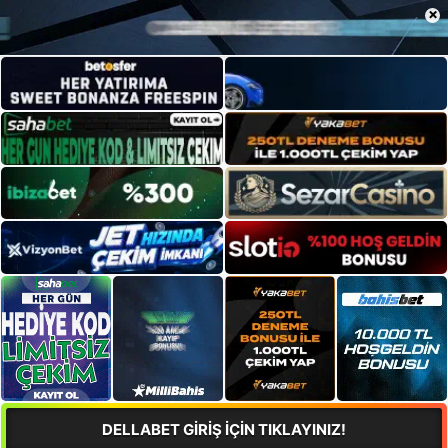
×
DELLABET GİRİŞ İÇİN TIKLAYINIZ!