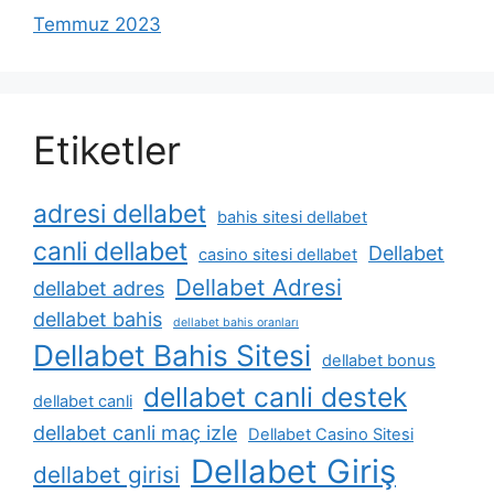
Temmuz 2023
Etiketler
adresi dellabet
bahis sitesi dellabet
canli dellabet
Dellabet
casino sitesi dellabet
Dellabet Adresi
dellabet adres
dellabet bahis
dellabet bahis oranları
Dellabet Bahis Sitesi
dellabet bonus
dellabet canli destek
dellabet canli
dellabet canli maç izle
Dellabet Casino Sitesi
Dellabet Giriş
dellabet girisi