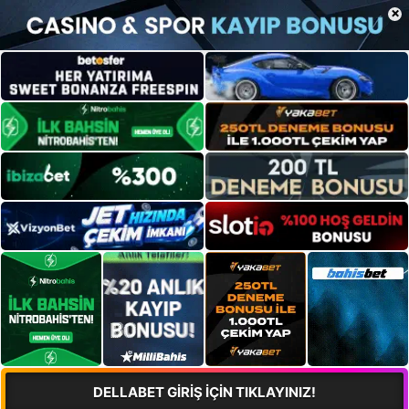
×
DELLABET GİRİŞ İÇİN TIKLAYINIZ!