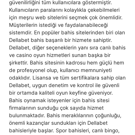
güvenilirliğini tüm kullanıcılara göstermiştir.
Kullanıcıların paralarını kolaylıkla çekebilmeleri
için meşru web sitelerini seçmek çok önemlidir.
Müşterilerin istediği ve faydalanabileceği
sistemdir. En popüler bahis sitelerinden biri olan
Dellabet bahis başarılı bir hizmete sahiptir.
Dellabet, diğer seçeneklerin yanı sıra canlı bahis
ve casino oyun hizmetleri sunan başka bir
şirkettir. Bahis sitesinin kadrosu hem güçlü hem
de profesyonel olup, kullanıcı memnuniyeti
odaklıdır. Lisansa ve tüm sertifikalara sahip olan
Dellabet, uygun denetim ve kontrol ile güvenli
bir ortamda kaliteli oyun keyfine güveniyor.
Bahis oynamak isteyenler için bahis sitesi
firmalarının sunduğu çok sayıda hizmet
bulunmaktadır. Bahis meraklılarının çoğunluğu,
önemli kazançlar sundukları için Dellabet
bahisleriyle başlar. Spor bahisleri, canlı bingo,