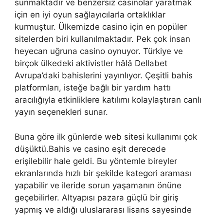
sunmaktadır ve benzersiz casinolar yaratmak
için en iyi oyun sağlayıcılarla ortaklıklar
kurmuştur. Ülkemizde casino için en popüler
sitelerden biri kullanılmaktadır. Pek çok insan
heyecan uğruna casino oynuyor. Türkiye ve
birçok ülkedeki aktivistler hâlâ Dellabet
Avrupa’daki bahislerini yayınlıyor. Çeşitli bahis
platformları, isteğe bağlı bir yardım hattı
aracılığıyla etkinliklere katılımı kolaylaştıran canlı
yayın seçenekleri sunar.
Buna göre ilk günlerde web sitesi kullanımı çok
düşüktü.Bahis ve casino eşit derecede
erişilebilir hale geldi. Bu yöntemle bireyler
ekranlarında hızlı bir şekilde kategori araması
yapabilir ve ileride sorun yaşamanın önüne
geçebilirler. Altyapısı pazara güçlü bir giriş
yapmış ve aldığı uluslararası lisans sayesinde