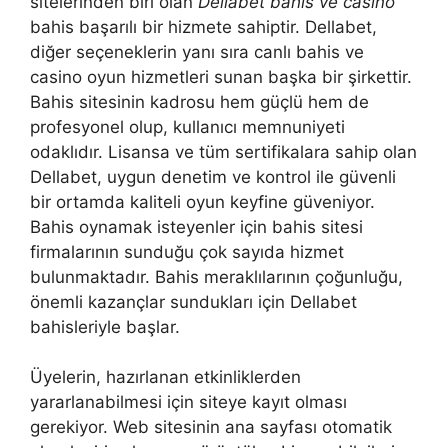
sitelerinden biri olan
Dellabet bahis ve casino
bahis başarılı bir hizmete sahiptir. Dellabet,
diğer seçeneklerin yanı sıra canlı bahis ve
casino oyun hizmetleri sunan başka bir şirkettir.
Bahis sitesinin kadrosu hem güçlü hem de
profesyonel olup, kullanıcı memnuniyeti
odaklıdır. Lisansa ve tüm sertifikalara sahip olan
Dellabet, uygun denetim ve kontrol ile güvenli
bir ortamda kaliteli oyun keyfine güveniyor.
Bahis oynamak isteyenler için bahis sitesi
firmalarının sunduğu çok sayıda hizmet
bulunmaktadır. Bahis meraklılarının çoğunluğu,
önemli kazançlar sundukları için Dellabet
bahisleriyle başlar.
Üyelerin, hazırlanan etkinliklerden
yararlanabilmesi için siteye kayıt olması
gerekiyor. Web sitesinin ana sayfası otomatik