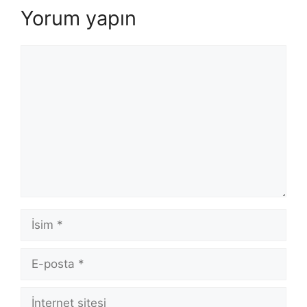
Yorum yapın
Yorum
İsim
E-
posta
İnternet