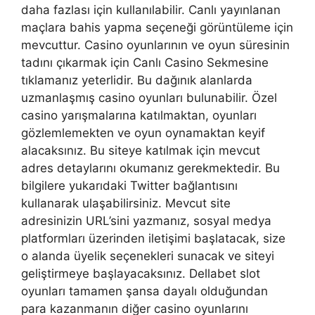
daha fazlası için kullanılabilir. Canlı yayınlanan
maçlara bahis yapma seçeneği görüntüleme için
mevcuttur. Casino oyunlarının ve oyun süresinin
tadını çıkarmak için Canlı Casino Sekmesine
tıklamanız yeterlidir. Bu dağınık alanlarda
uzmanlaşmış casino oyunları bulunabilir. Özel
casino yarışmalarına katılmaktan, oyunları
gözlemlemekten ve oyun oynamaktan keyif
alacaksınız. Bu siteye katılmak için mevcut
adres detaylarını okumanız gerekmektedir. Bu
bilgilere yukarıdaki Twitter bağlantısını
kullanarak ulaşabilirsiniz. Mevcut site
adresinizin URL’sini yazmanız, sosyal medya
platformları üzerinden iletişimi başlatacak, size
o alanda üyelik seçenekleri sunacak ve siteyi
geliştirmeye başlayacaksınız. Dellabet slot
oyunları tamamen şansa dayalı olduğundan
para kazanmanın diğer casino oyunlarını