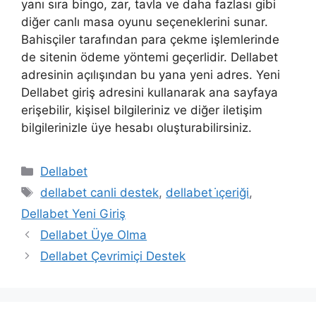
yanı sıra bingo, zar, tavla ve daha fazlası gibi
diğer canlı masa oyunu seçeneklerini sunar.
Bahisçiler tarafından para çekme işlemlerinde
de sitenin ödeme yöntemi geçerlidir. Dellabet
adresinin açılışından bu yana yeni adres. Yeni
Dellabet giriş adresini kullanarak ana sayfaya
erişebilir, kişisel bilgileriniz ve diğer iletişim
bilgilerinizle üye hesabı oluşturabilirsiniz.
Kategoriler
Dellabet
Etiketler
dellabet canli destek
,
dellabet i̇çeriği
,
Dellabet Yeni Giriş
Dellabet Üye Olma
Dellabet Çevrimiçi Destek