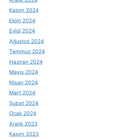
Kasım 2024
Ekim 2024
Eylül 2024
Ağustos 2024
Temmuz 2024
Haziran 2024
Mayıs 2024
Nisan 2024
Mart 2024
Şubat 2024
Ocak 2024
Aralık 2023
Kasım 2023