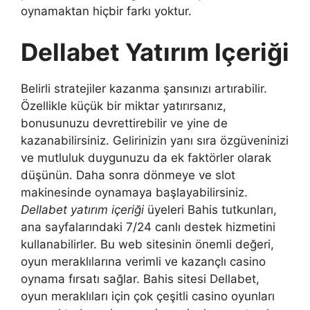
oynamaktan hiçbir farkı yoktur.
Dellabet Yatırım Içeriği
Belirli stratejiler kazanma şansınızı artırabilir.
Özellikle küçük bir miktar yatırırsanız,
bonusunuzu devrettirebilir ve yine de
kazanabilirsiniz. Gelirinizin yanı sıra özgüveninizi
ve mutluluk duygunuzu da ek faktörler olarak
düşünün. Daha sonra dönmeye ve slot
makinesinde oynamaya başlayabilirsiniz.
Dellabet yatırım içeriği
üyeleri Bahis tutkunları,
ana sayfalarındaki 7/24 canlı destek hizmetini
kullanabilirler. Bu web sitesinin önemli değeri,
oyun meraklılarına verimli ve kazançlı casino
oynama fırsatı sağlar. Bahis sitesi Dellabet,
oyun meraklıları için çok çeşitli casino oyunları