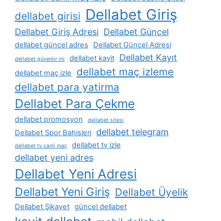
Dellabet Giriş
dellabet girisi
Dellabet Giriş Adresi
Dellabet Güncel
dellabet güncel adres
Dellabet Güncel Adresi
Dellabet Kayıt
dellabet kayit
dellabet güvenlir mi
dellabet maç izleme
dellabet maç izle
dellabet para yatirma
Dellabet Para Çekme
dellabet promosyon
dellabet sitesi
dellabet telegram
Dellabet Spor Bahisleri
dellabet tv izle
dellabet tv canli maç
dellabet yeni adres
Dellabet Yeni Adresi
Dellabet Yeni Giriş
Dellabet Üyelik
Dellabet Şikayet
güncel dellabet