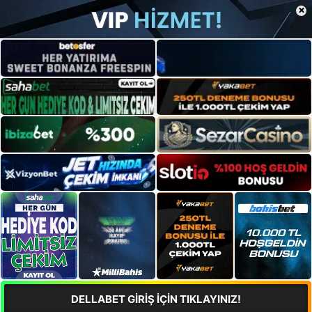
×
DELLABET GİRİŞ İÇİN TIKLAYINIZ!