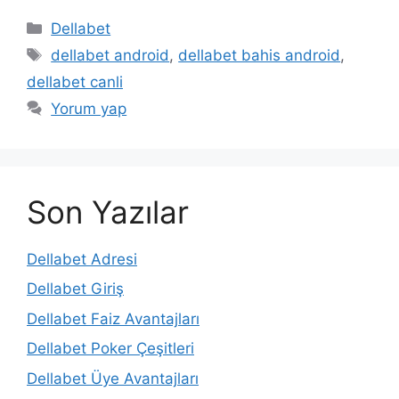
Kategoriler
Dellabet
Etiketler
dellabet android
,
dellabet bahis android
,
dellabet canli
Yorum yap
Son Yazılar
Dellabet Adresi
Dellabet Giriş
Dellabet Faiz Avantajları
Dellabet Poker Çeşitleri
Dellabet Üye Avantajları