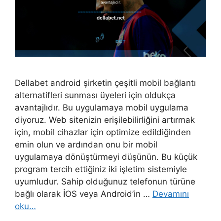
Dellabet android şirketin çeşitli mobil bağlantı
alternatifleri sunması üyeleri için oldukça
avantajlıdır. Bu uygulamaya mobil uygulama
diyoruz. Web sitenizin erişilebilirliğini artırmak
için, mobil cihazlar için optimize edildiğinden
emin olun ve ardından onu bir mobil
uygulamaya dönüştürmeyi düşünün. Bu küçük
program tercih ettiğiniz iki işletim sistemiyle
uyumludur. Sahip olduğunuz telefonun türüne
bağlı olarak İOS veya Android’in …
Devamını
oku…