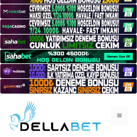
İçeriğe
atla
Menü