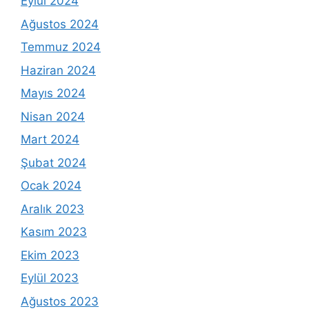
Eylül 2024
Ağustos 2024
Temmuz 2024
Haziran 2024
Mayıs 2024
Nisan 2024
Mart 2024
Şubat 2024
Ocak 2024
Aralık 2023
Kasım 2023
Ekim 2023
Eylül 2023
Ağustos 2023