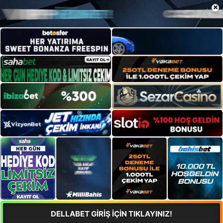
×
DELLABET GİRİŞ İÇİN TIKLAYINIZ!