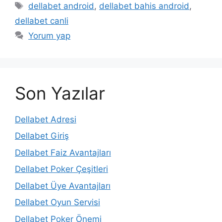
Etiketler
dellabet android
,
dellabet bahis android
,
dellabet canli
Yorum yap
Son Yazılar
Dellabet Adresi
Dellabet Giriş
Dellabet Faiz Avantajları
Dellabet Poker Çeşitleri
Dellabet Üye Avantajları
Dellabet Oyun Servisi
Dellabet Poker Önemi