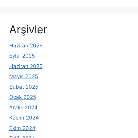
Arşivler
Haziran 2026
Eylül 2025
Haziran 2025
Mayıs 2025
Şubat 2025
Ocak 2025
Aralık 2024
Kasım 2024
Ekim 2024