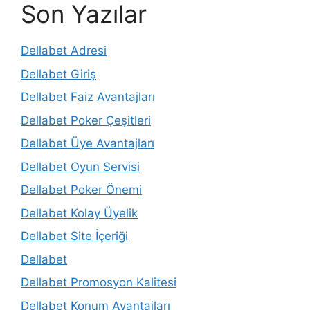
Son Yazılar
Dellabet Adresi
Dellabet Giriş
Dellabet Faiz Avantajları
Dellabet Poker Çeşitleri
Dellabet Üye Avantajları
Dellabet Oyun Servisi
Dellabet Poker Önemi
Dellabet Kolay Üyelik
Dellabet Site İçeriği
Dellabet
Dellabet Promosyon Kalitesi
Dellabet Konum Avantajları