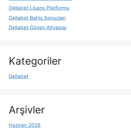
Dellabet Lisans Platformu
Dellabet Bahis Sonuçları
Dellabet Güven Altyapısı
Kategoriler
Dellabet
Arşivler
Haziran 2026