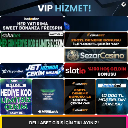
×
DELLABET GİRİŞ İÇİN TIKLAYINIZ!