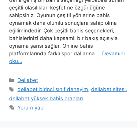
daha geniş bir bahis seçeneği yelpazesi sunan
çeşitli olasılıkları keşfetme özgürlüğüne
sahipsiniz. Oyunun çeşitli yönlerine bahis
oynamak daha olumlu sonuçlara sahip olma
eğilimindedir. Çok çeşitli bahis seçenekleri,
bahislerinizi daha kapsamlı bir bakış açısıyla
oynama şansı sağlar. Online bahis
platformlarında farklı spor dallarına …
Devamını
oku…
Kategoriler
Dellabet
Etiketler
dellabet birinci sınıf deneyim
,
dellabet sitesi
,
dellabet yüksek bahis oranları
Yorum yap