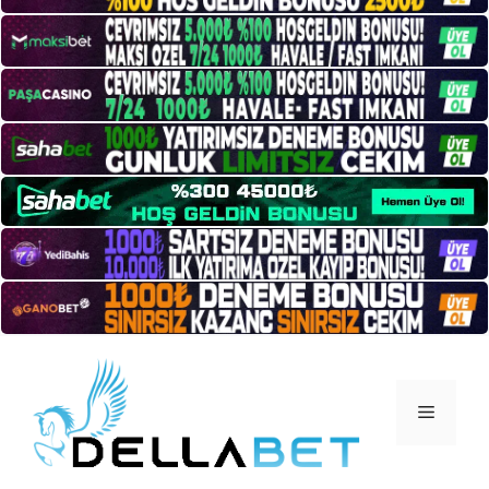
İçeriğe
atla
Menü