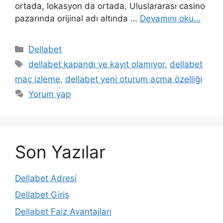
ortada, lokasyon da ortada. Uluslararası casino
pazarında orijinal adı altında …
Devamını oku…
Kategoriler
Dellabet
Etiketler
dellabet kapandı ve kayıt olamıyor
,
dellabet
maç izleme
,
dellabet yeni oturum açma özelliği
Yorum yap
Son Yazılar
Dellabet Adresi
Dellabet Giriş
Dellabet Faiz Avantajları