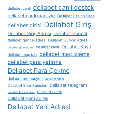
dellabet canli destek
dellabet canli
dellabet canli maç izle
Dellabet Casino Sitesi
Dellabet Giriş
dellabet girisi
Dellabet Giriş Adresi
Dellabet Güncel
dellabet güncel adres
Dellabet Güncel Adresi
Dellabet Kayıt
dellabet kayit
dellabet güvenlir mi
dellabet maç izleme
dellabet maç izle
dellabet para yatirma
Dellabet Para Çekme
dellabet promosyon
dellabet sitesi
dellabet telegram
Dellabet Spor Bahisleri
dellabet tv izle
dellabet tv canli maç
dellabet yeni adres
Dellabet Yeni Adresi