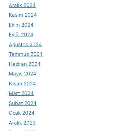
Aralık 2024
Kasım 2024
Ekim 2024
Eylül 2024
Ağustos 2024
Temmuz 2024
Haziran 2024
Mayıs 2024
Nisan 2024
Mart 2024
Şubat 2024
Ocak 2024
Aralık 2023