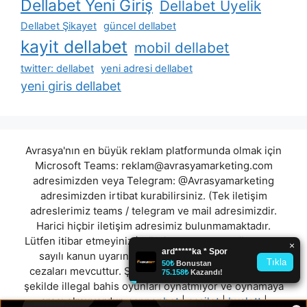
Dellabet Yeni Giriş
Dellabet Üyelik
Dellabet Şikayet
güncel dellabet
kayit dellabet
mobil dellabet
twitter: dellabet
yeni adresi dellabet
yeni giris dellabet
Avrasya'nın en büyük reklam platformunda olmak için
Microsoft Teams:
reklam@avrasyamarketing.com
adresimizden veya Telegram: @Avrasyamarketing
adresimizden irtibat kurabilirsiniz. (Tek iletişim
adreslerimiz teams / telegram ve mail adresimizdir.
Harici hiçbir iletişim adresimiz bulunmamaktadır.
Lütfen itibar etmeyiniz.) Türkiye yasalarına göre 7258
sayılı kanun uyarınca yasa dışı bahis oynamanın
cezaları mevcuttur. Şu an bulunduğunuz site hiç bir
şekilde illegal bahis oyunları oynatmıyor ve oynamaya
aracı olmuyordur.
cannonbet
|
casilot
|
byslott
|