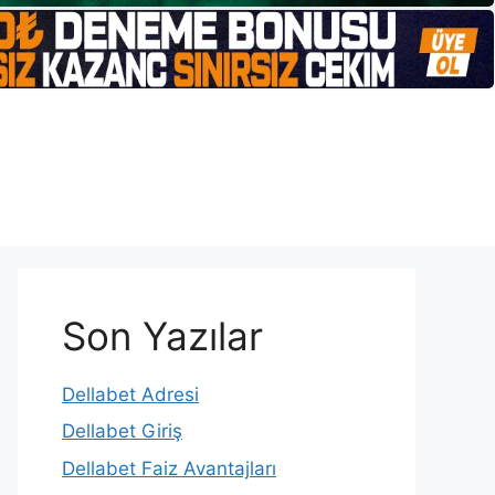
Son Yazılar
Dellabet Adresi
Dellabet Giriş
Dellabet Faiz Avantajları