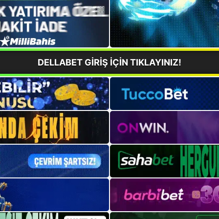
DELLABET GİRİŞ İÇİN TIKLAYINIZ!