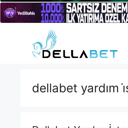
İçeriğe
atla
dellabet yardım i̇