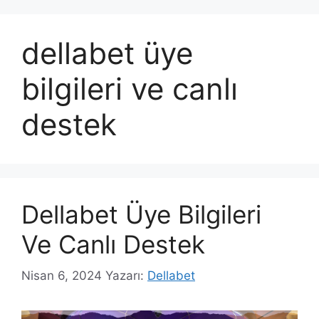
dellabet üye
bilgileri ve canlı
destek
Dellabet Üye Bilgileri
Ve Canlı Destek
Nisan 6, 2024
Yazarı:
Dellabet