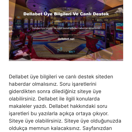
Dellabet üye bilgileri ve canlı destek siteden
haberdar olmalısınız. Soru işaretlerini
giderdikten sonra dilediğiniz siteye üye
olabilirsiniz. Dellabet ile ilgili konularda
makaleler yazdı. Dellabet hakkındaki soru
işaretleri bu yazılarla açıkça ortaya çıkıyor.
Siteye üye olabilirsiniz. Siteye üye olduğunuzda
oldukça memnun kalacaksınız. Sayfanızdan