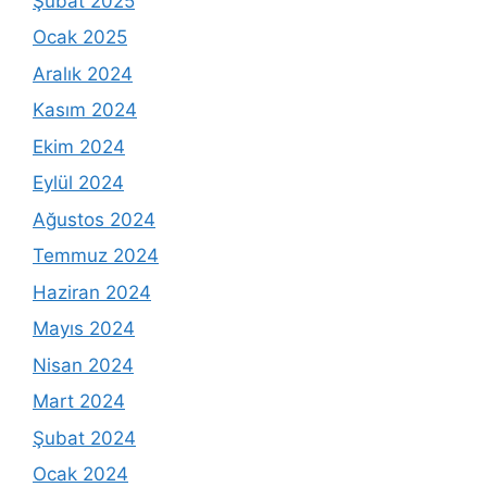
Şubat 2025
Ocak 2025
Aralık 2024
Kasım 2024
Ekim 2024
Eylül 2024
Ağustos 2024
Temmuz 2024
Haziran 2024
Mayıs 2024
Nisan 2024
Mart 2024
Şubat 2024
Ocak 2024