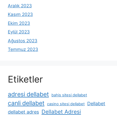
Aralık 2023
Kasım 2023
Ekim 2023
Eylül 2023
Ağustos 2023
Temmuz 2023
Etiketler
adresi dellabet
bahis sitesi dellabet
canli dellabet
Dellabet
casino sitesi dellabet
Dellabet Adresi
dellabet adres