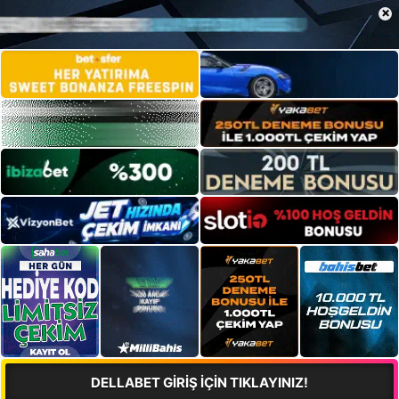
×
DELLABET GİRİŞ İÇİN TIKLAYINIZ!