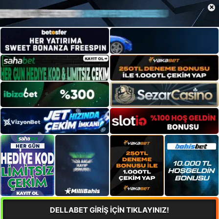
×
DELLABET GİRİŞ İÇİN TIKLAYINIZ!