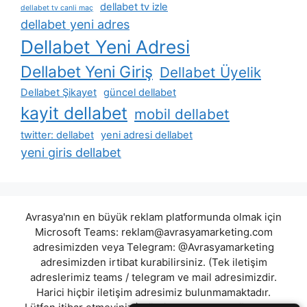
dellabet tv izle
dellabet tv canli maç
dellabet yeni adres
Dellabet Yeni Adresi
Dellabet Yeni Giriş
Dellabet Üyelik
Dellabet Şikayet
güncel dellabet
kayit dellabet
mobil dellabet
twitter: dellabet
yeni adresi dellabet
yeni giris dellabet
Avrasya'nın en büyük reklam platformunda olmak için
Microsoft Teams:
reklam@avrasyamarketing.com
adresimizden veya Telegram: @Avrasyamarketing
adresimizden irtibat kurabilirsiniz. (Tek iletişim
adreslerimiz teams / telegram ve mail adresimizdir.
Harici hiçbir iletişim adresimiz bulunmamaktadır.