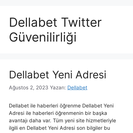
Dellabet Twitter
Güvenilirliği
Dellabet Yeni Adresi
Ağustos 2, 2023
Yazarı:
Dellabet
Dellabet ile haberleri öğrenme Dellabet Yeni
Adresi ile haberleri öğrenmenin bir başka
avantajı daha var. Tüm yeni site hizmetleriyle
ilgili en Dellabet Yeni Adresi son bilgiler bu