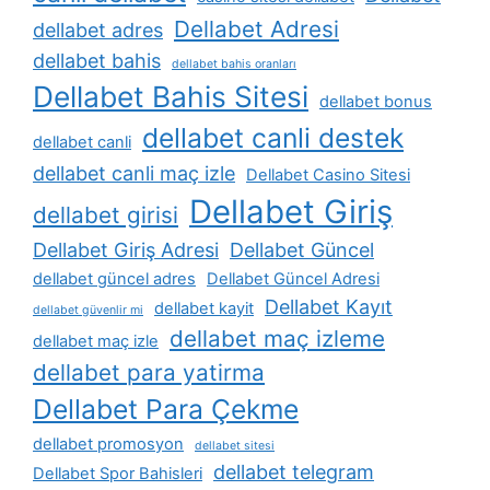
Dellabet Adresi
dellabet adres
dellabet bahis
dellabet bahis oranları
Dellabet Bahis Sitesi
dellabet bonus
dellabet canli destek
dellabet canli
dellabet canli maç izle
Dellabet Casino Sitesi
Dellabet Giriş
dellabet girisi
Dellabet Giriş Adresi
Dellabet Güncel
dellabet güncel adres
Dellabet Güncel Adresi
Dellabet Kayıt
dellabet kayit
dellabet güvenlir mi
dellabet maç izleme
dellabet maç izle
dellabet para yatirma
Dellabet Para Çekme
dellabet promosyon
dellabet sitesi
dellabet telegram
Dellabet Spor Bahisleri