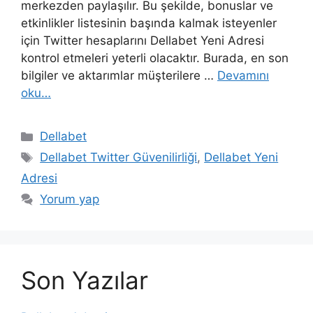
merkezden paylaşılır. Bu şekilde, bonuslar ve
etkinlikler listesinin başında kalmak isteyenler
için Twitter hesaplarını Dellabet Yeni Adresi
kontrol etmeleri yeterli olacaktır. Burada, en son
bilgiler ve aktarımlar müşterilere …
Devamını
oku…
Kategoriler
Dellabet
Etiketler
Dellabet Twitter Güvenilirliği
,
Dellabet Yeni
Adresi
Yorum yap
Son Yazılar