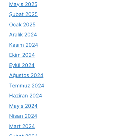
Mayıs 2025
Şubat 2025
Ocak 2025
Aralık 2024
Kasım 2024
Ekim 2024
Eylül 2024
Ağustos 2024
Temmuz 2024
Haziran 2024
Mayıs 2024
Nisan 2024
Mart 2024