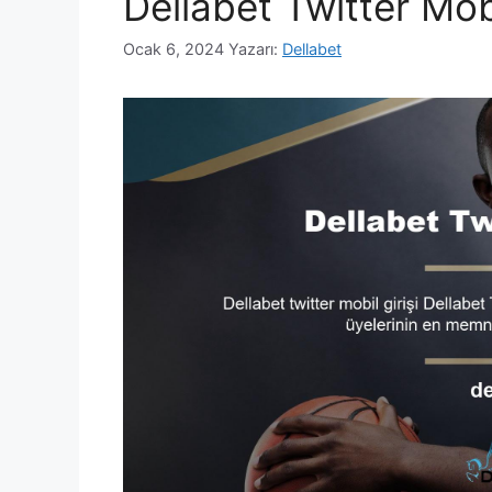
Dellabet Twitter Mobi
Ocak 6, 2024
Yazarı:
Dellabet