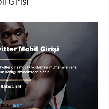
l Girişi