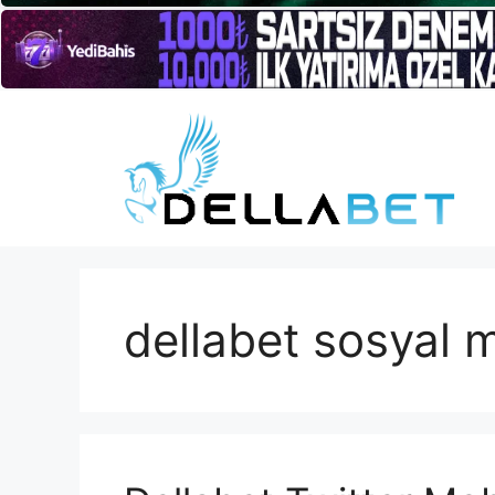
İçeriğe
atla
dellabet sosyal m