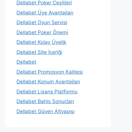
Dellabet Poker Çeşitleri
Dellabet Üye Avantajları
Dellabet Oyun Servisi
Dellabet Poker Önemi
Dellabet Kolay Üyelik
Dellabet Site İçeriği
Dellabet
Dellabet Promosyon Kalitesi
Dellabet Konum Avantajları
Dellabet Lisans Platformu
Dellabet Bahis Sonuçları
Dellabet Güven Altyapısı