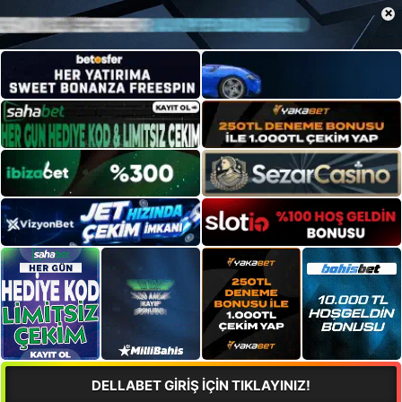
×
DELLABET GİRİŞ İÇİN TIKLAYINIZ!