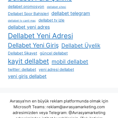
dellabet promosyon
dellabet sitesi
dellabet telegram
Dellabet Spor Bahisleri
dellabet tv izle
dellabet tv canli maç
dellabet yeni adres
Dellabet Yeni Adresi
Dellabet Yeni Giriş
Dellabet Üyelik
Dellabet Şikayet
güncel dellabet
kayit dellabet
mobil dellabet
twitter: dellabet
yeni adresi dellabet
yeni giris dellabet
Avrasya'nın en büyük reklam platformunda olmak için
Microsoft Teams:
reklam@avrasyamarketing.com
adresimizden veya Telegram: @Avrasyamarketing