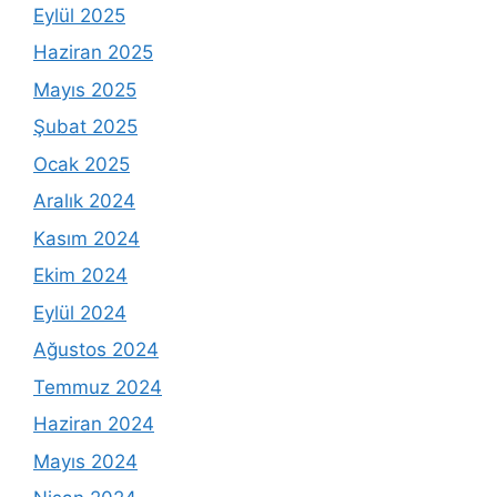
Eylül 2025
Haziran 2025
Mayıs 2025
Şubat 2025
Ocak 2025
Aralık 2024
Kasım 2024
Ekim 2024
Eylül 2024
Ağustos 2024
Temmuz 2024
Haziran 2024
Mayıs 2024