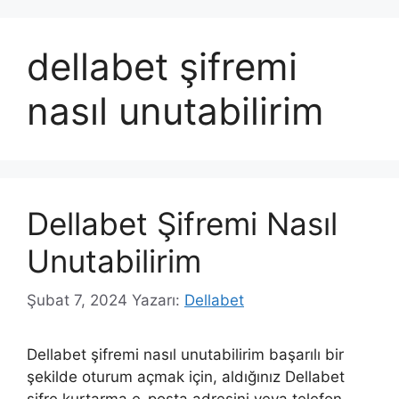
dellabet şifremi
nasıl unutabilirim
Dellabet Şifremi Nasıl
Unutabilirim
Şubat 7, 2024
Yazarı:
Dellabet
Dellabet şifremi nasıl unutabilirim başarılı bir
şekilde oturum açmak için, aldığınız Dellabet