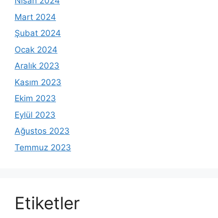
Nisan 2024
Mart 2024
Şubat 2024
Ocak 2024
Aralık 2023
Kasım 2023
Ekim 2023
Eylül 2023
Ağustos 2023
Temmuz 2023
Etiketler